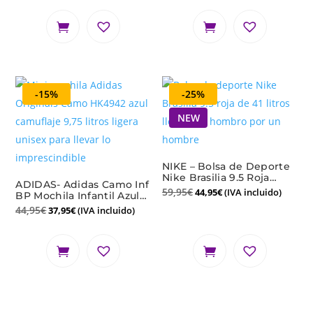
-15%
-25%
NEW
NIKE – Bolsa de Deporte
Nike Brasilia 9.5 Roja
ADIDAS- Adidas Camo Inf
DM3976-657 41L Unisex
59,95
€
44,95
€
(IVA incluido)
BP Mochila Infantil Azul
Gimnasio Viaje
Negro Unisex Mini
44,95
€
37,95
€
(IVA incluido)