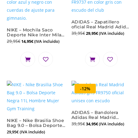
ADIDAS – Zapatillero
oficial Real Madrid Adidas
NIKE – Mochila Saco
| Bolsa portabotas gris
39,95
€
29,95
€
(IVA incluido)
Deporte Nike Inter Milan
Gym Sack Oficial
29,95
€
14,95
€
(IVA incluido)
-12%
ADIDAS – Bandolera
Adidas Real Madrid
NIKE – Nike Brasilia Shoe
FR9750 Gris Oficial
39,95
€
34,95
€
(IVA incluido)
Bag 9.0 – Bolsa Deporte
Unisex
Negra 11L Hombre Mujer
29,95
€
(IVA incluido)
Gym Training