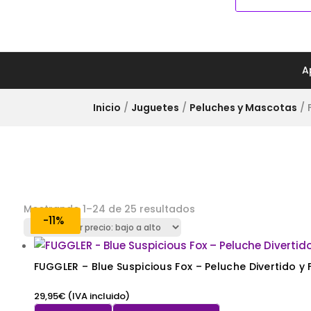
COMPLEMENTOS
CA
A
Inicio
/
Juguetes
/
Peluches y Mascotas
/ 
Mostrando 1–24 de 25 resultados
-14%
-12%
-11%
-15%
-15%
-15%
-11%
-11%
FUGGLER – Blue Suspicious Fox – Peluche Divertido y
29,95
€
(IVA incluido)