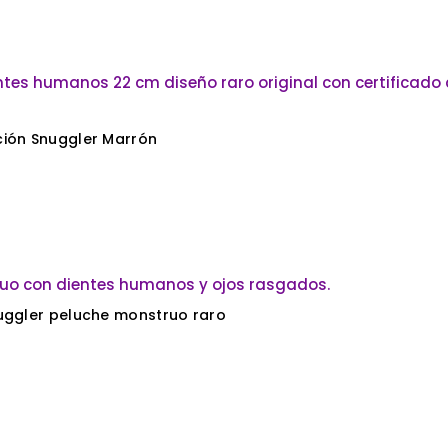
ción Snuggler Marrón
nuggler peluche monstruo raro