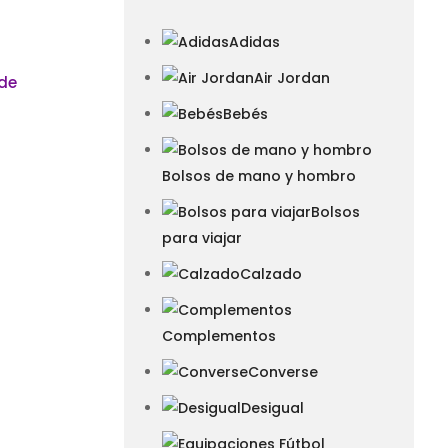
Adidas
Air Jordan
Bebés
Bolsos de mano y hombro
Bolsos
para viajar
Calzado
Complementos
Converse
Desigual