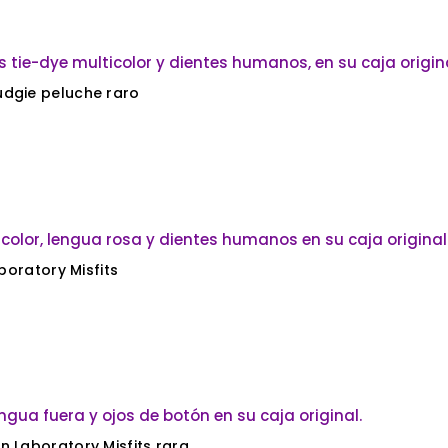
udgie peluche raro
boratory Misfits
n Laboratory Misfits rara