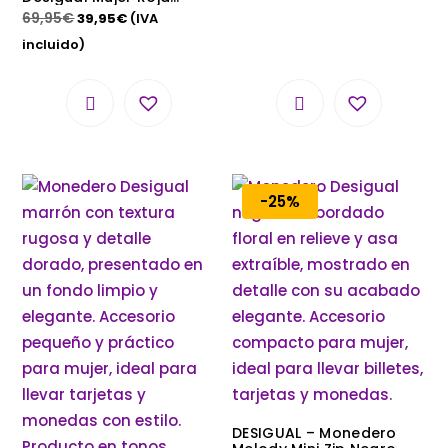
Grande Lazarus | ¡Precio
69,95
€
39,95
€
(IVA
de Outlet!
incluido)
-25%
DESIGUAL – Monedero