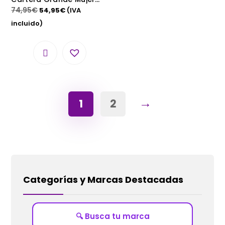
Rhapsody LOVE YOURSELF
74,95
€
54,95
€
(IVA
Marrón 19 cm
incluido)
→
1
2
Categorías y Marcas Destacadas