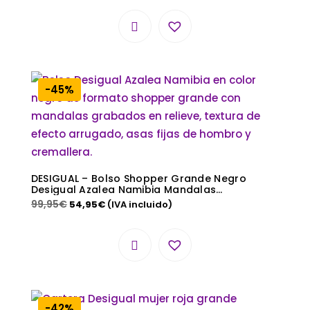
-45%
DESIGUAL – Bolso Shopper Grande Negro
Desigual Azalea Namibia Mandalas
(21WAXP97)
99,95
€
54,95
€
(IVA incluido)
-42%