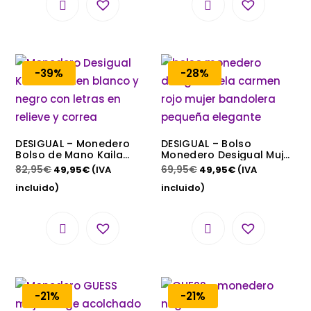
-39%
-28%
DESIGUAL – Monedero
DESIGUAL – Bolso
Bolso de Mano Kaila
Monedero Desigual Mujer
Carmen Negro Blanco
Hela Carmen Rojo
82,95
€
69,95
€
49,95
€
(IVA
49,95
€
(IVA
20SAYP28 18x14x4cm
20SAYP54 Bandolera Mini
incluido)
incluido)
-21%
-21%