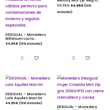
Melody Mini Zip Negro
Mujer con Bordado y Asa
59,95
€
44,95
€
(IVA
Extraíble
incluido)
DESIGUAL – Monedero
Millenium Lucía
20WAYA32 Marrón Mujer
44,95
€
(IVA incluido)
10x10x5cm
DESIGUAL – Monedero
Lola Aquiles Marrón
44,95
€
(IVA incluido)
DESIGUAL – Monedero