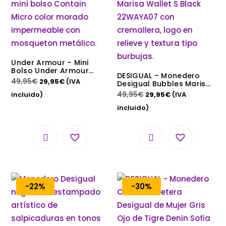
Under Armour – Mini
Bolso Under Armour
DESIGUAL – Monedero
Contain Micro Morado
49,95
€
29,95
€
(IVA
Desigual Bubbles Marisa
Wallet S Black 22WAYA07
49,95
€
incluido)
29,95
€
(IVA
Negro con Cremallera
incluido)
-22%
-30%