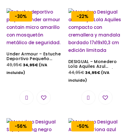
-30%
-22%
Under Armour – Estuche
Deportivo Pequeño
DESIGUAL – Monedero
Under Armour Contain
49,95
€
34,95
€
(IVA
Lola Aquiles Azul
Micro
Desigual 21WAYP05/5000
44,95
€
incluido)
34,95
€
(IVA
17×19×10,3 cm
incluido)
-56%
-50%