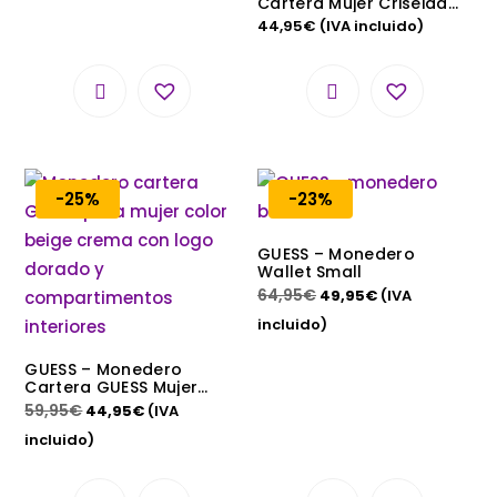
Cartera Mujer Criseida
Mini Zip Gris 15x9x2 cm
44,95
€
(IVA incluido)
20WAYP13
-25%
-23%
GUESS – Monedero
Wallet Small
64,95
€
49,95
€
(IVA
incluido)
GUESS – Monedero
Cartera GUESS Mujer
Beige Crema Logo
59,95
€
44,95
€
(IVA
Dorado 20×11 cm
Billetera Larga
incluido)