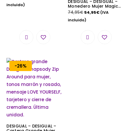
DESIGUAL – DESIGUAL –
incluido)
Monedero Mujer Magic
Flower PIA Multicolor
74,95
€
54,95
€
(IVA
19SAYPX0
incluido)
-26%
DESIGUAL – DESIGUAL –
Cartera Grande Mujer