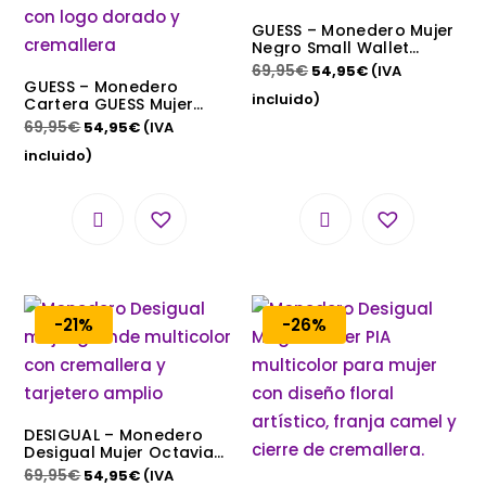
GUESS – Monedero Mujer
Negro Small Wallet
SWBLEJP1964 Logo
69,95
€
54,95
€
(IVA
Dorado Oferta
GUESS – Monedero
incluido)
Cartera GUESS Mujer
Beige Acolchado con
69,95
€
54,95
€
(IVA
Cremallera y Logo
Dorado
incluido)
-21%
-26%
DESIGUAL – Monedero
Desigual Mujer Octavia
Pia Grande
69,95
€
54,95
€
(IVA