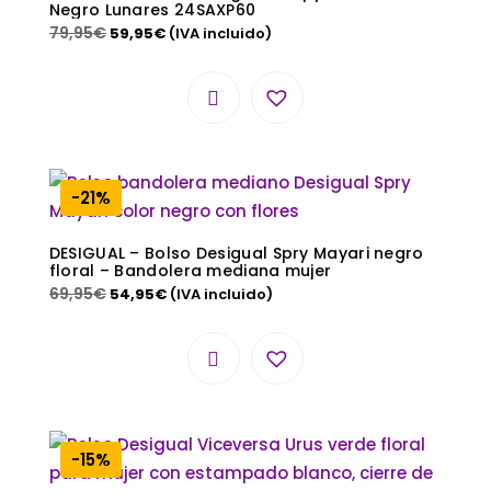
Negro Lunares 24SAXP60
79,95
€
59,95
€
(IVA incluido)
-21%
DESIGUAL – Bolso Desigual Spry Mayari negro
floral – Bandolera mediana mujer
69,95
€
54,95
€
(IVA incluido)
-15%