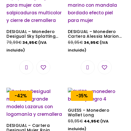
DESIGUAL – Monedero
DESIGUAL – Monedero
Desigual Sky Splatting
Cartera Alessia Mariona
Negro Mujer Zip Cartera
Azul Marino Mandala
79,99
€
69,95
€
34,95
€
(IVA
34,95
€
(IVA
Larga 20WAYP44
Mujer
incluido)
incluido)
-42%
-35%
GUESS – Monedero
Wallet Long
69,95
€
44,95
€
(IVA
DESIGUAL – Cartera
incluido)
Desigual Mujer Roja