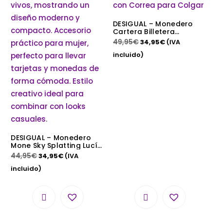
DESIGUAL – Monedero
Cartera Billetera
Desigual de Mujer Gris
49,95
€
34,95
€
(IVA
Ojo de Tigre Denin Sofia
con Correa para Colgar
incluido)
DESIGUAL – Monedero
Mone Sky Splatting Lucía
Mujer Negro 11x10x3cm
44,95
€
34,95
€
(IVA
incluido)