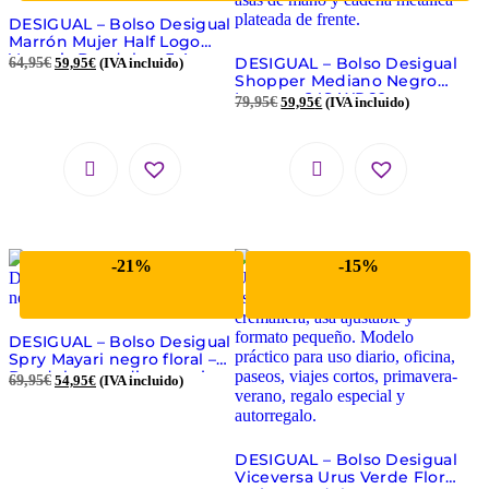
DESIGUAL – Bolso Desigual
Marrón Mujer Half Logo
Venecia Bandolera 3 Asas
DESIGUAL – Bolso Desigual
64,95
€
59,95
€
(IVA incluido)
Shopper Mediano Negro
Lunares 24SAXP60
79,95
€
59,95
€
(IVA incluido)
-21%
-15%
DESIGUAL – Bolso Desigual
Spry Mayari negro floral –
Bandolera mediana mujer
69,95
€
54,95
€
(IVA incluido)
DESIGUAL – Bolso Desigual
Viceversa Urus Verde Floral