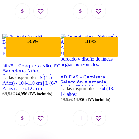
-35%
-10%
NIKE – Chaqueta Nike FC
Barcelona Niño
Sudadera Junior Azul
ADIDAS – Camiseta
Tallas disponibles:
S (4-5
Rojo
Selección Alemania
Años) - 104-110 cm | L (6-7
Junior 13-14 Años Adidas
Años) - 116-122 cm
Tallas disponibles:
164 (13-
Oficial Blanca EH6103
69,95
€
44,95
€
(IVA incluido)
14 años)
49,95
€
44,95
€
(IVA incluido)