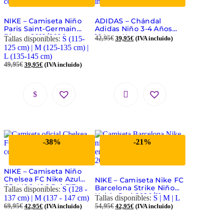
NIKE – Camiseta Niño
ADIDAS – Chándal
Paris Saint-Germain
Adidas Niño 3-4 Años
Blanca 2019/2020
104 cm Negro con
Tallas disponibles:
S (115-
42,95
€
39,95
€
(IVA incluido)
¡Edición Oficial con
Capucha GD3918
125 cm) | M (125-135 cm) |
Descuento!
L (135-145 cm)
49,95
€
39,95
€
(IVA incluido)
-38%
-21%
NIKE – Camiseta Niño
Chelsea FC Nike Azul
NIKE – Camiseta Nike FC
CD4498-496 Dri-FIT
Barcelona Strike Niño
Tallas disponibles:
S (128 -
Oficial Manga Corta
Noble Red 2020/21
137 cm) | M (137 - 147 cm)
Tallas disponibles:
S | M | L
69,95
€
42,95
€
(IVA incluido)
54,95
€
42,95
€
(IVA incluido)