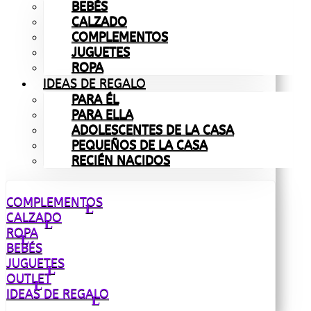
BEBÉS
CALZADO
COMPLEMENTOS
JUGUETES
ROPA
IDEAS DE REGALO
PARA ÉL
PARA ELLA
ADOLESCENTES DE LA CASA
PEQUEÑOS DE LA CASA
RECIÉN NACIDOS
COMPLEMENTOS
CALZADO
ROPA
BEBÉS
JUGUETES
OUTLET
IDEAS DE REGALO