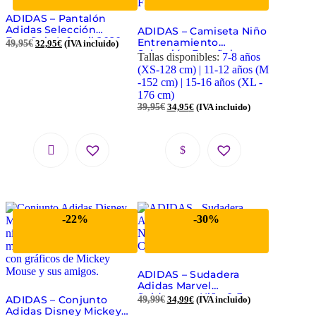
ADIDAS – Pantalón
Adidas Selección
ADIDAS – Camiseta Niño
Española Infantil 2020
Entrenamiento
49,95
€
32,95
€
(IVA incluido)
2021 Azul Marino | Talla
Selección Española
Tallas disponibles:
7-8 años
152 (11-12 años)
Adidas Verde Menta
(XS-128 cm) | 11-12 años (M
FI6276
-152 cm) | 15-16 años (XL -
176 cm)
39,95
€
34,95
€
(IVA incluido)
-22%
-30%
ADIDAS – Sudadera
Adidas Marvel
Spiderman Niño 2-3
ADIDAS – Conjunto
49,99
€
34,99
€
(IVA incluido)
Años Azul con
Adidas Disney Mickey