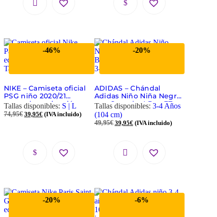
-46%
-20%
NIKE – Camiseta oficial
ADIDAS – Chándal
PSG niño 2020/21
Adidas Niño Niña Negro
segunda equipación
con Capucha I Boa FZ
Tallas disponibles:
S | L
Tallas disponibles:
3-4 Años
(Talla S)
HD JOG 3-4 Años (104
74,95
€
39,95
€
(IVA incluido)
(104 cm)
cm) GD3918
49,95
€
39,95
€
(IVA incluido)
-20%
-6%