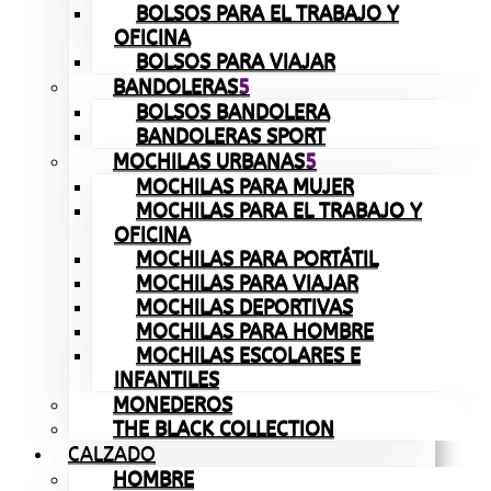
BOLSOS PARA EL TRABAJO Y
OFICINA
BOLSOS PARA VIAJAR
BANDOLERAS
BOLSOS BANDOLERA
BANDOLERAS SPORT
MOCHILAS URBANAS
MOCHILAS PARA MUJER
MOCHILAS PARA EL TRABAJO Y
OFICINA
MOCHILAS PARA PORTÁTIL
MOCHILAS PARA VIAJAR
MOCHILAS DEPORTIVAS
MOCHILAS PARA HOMBRE
MOCHILAS ESCOLARES E
INFANTILES
MONEDEROS
THE BLACK COLLECTION
CALZADO
HOMBRE