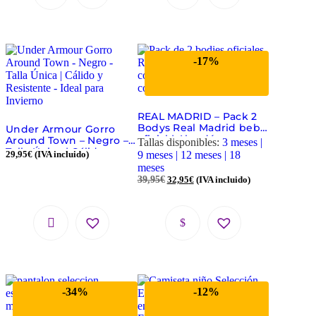
-17%
REAL MADRID – Pack 2
Bodys Real Madrid bebé
Under Armour Gorro
oficial | Algodón suave
Around Town – Negro –
Tallas disponibles:
3 meses |
Rosa y Blanco
Talla Única | Cálido y
29,95
€
(IVA incluido)
9 meses | 12 meses | 18
Resistente – Ideal para
meses
Invierno
39,95
€
32,95
€
(IVA incluido)
-34%
-12%