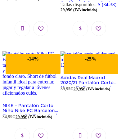
Cushioned Crew Socks
Tallas disponibles:
S (34-38)
(Pack 3)
29,95
€
(IVA incluido)
-14%
-25%
Adidas Real Madrid
2020/21 Pantalón Corto
Niño – 2a Equipación |
39,95
€
29,95
€
(IVA incluido)
Talla 128 (7-8 años)
NIKE – Pantalón Corto
Niño Nike FC Barcelona
Dynamic Fit Strike Azul
34,99
€
29,95
€
(IVA incluido)
Talla M CW2162-427