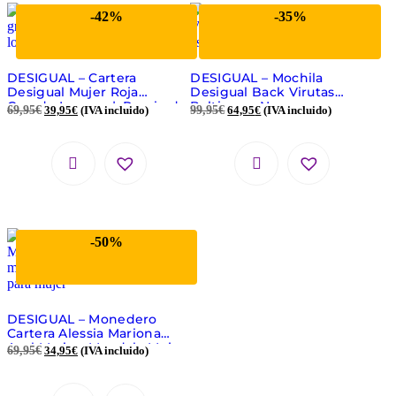
-42%
-35%
DESIGUAL – Cartera
DESIGUAL – Mochila
Desigual Mujer Roja
Desigual Back Virutas
Grande Lazarus | ¡Precio de
Baltimore Negra y
69,95
€
39,95
€
(IVA incluido)
99,95
€
64,95
€
(IVA incluido)
Outlet!
Multicolor 21WAKA05
-50%
DESIGUAL – Monedero
Cartera Alessia Mariona
Azul Marino Mandala Mujer
69,95
€
34,95
€
(IVA incluido)