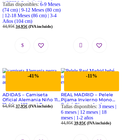
Cremallera
HF7538 Bebé Niño
Tallas disponibles:
6-9 Meses
Camiseta y Shorts
(74 cm) | 9-12 Meses (80 cm)
Verano
| 12-18 Meses (86 cm) | 3-4
Años (104 cm)
44,95
€
34,95
€
(IVA incluido)
-41%
-11%
ADIDAS – Camiseta
REAL MADRID – Pelele
Oficial Alemania Niño 11-
Pijama Invierno Mono
12 Años 152cm | Ropa
Bebé Blanco Azul
64,95
€
37,95
€
(IVA incluido)
Tallas disponibles:
3 meses |
Fútbol Selección
6 meses | 12 meses | 18
meses | 1-2 años
44,95
€
39,95
€
(IVA incluido)