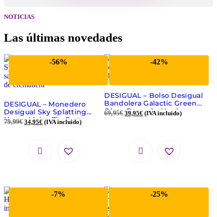
NOTICIAS
Las últimas novedades
-56%
-42%
DESIGUAL – Bolso Desigual
Bandolera Galactic Green
DESIGUAL – Monedero
Oban Pequeño Verde
Desigual Sky Splatting
69,95
€
39,95
€
(IVA incluido)
Negro Mujer
Negro Mujer Zip Cartera
79,99
€
34,95
€
(IVA incluido)
Larga 20WAYP44
-7%
-25%