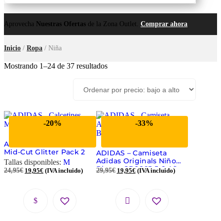
Aprovecha
Nuestras Ofertas
de la Zona Outlet.
Comprar ahora
Inicio
/
Ropa
/ Niña
Mostrando 1–24 de 37 resultados
-20%
-33%
ADIDAS – Calcetines
Mid-Cut Glitter Pack 2
ADIDAS – Camiseta
Adidas Originals Niño
Tallas disponibles:
M
Blanca GD2865 5-6 Años
24,95
€
19,95
€
(IVA incluido)
29,95
€
19,95
€
(IVA incluido)