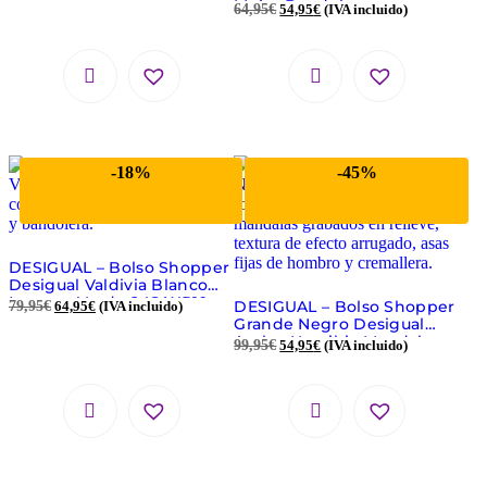
Mujer Bandolera
64,95
€
54,95
€
(IVA incluido)
-18%
-45%
DESIGUAL – Bolso Shopper
Desigual Valdivia Blanco
Lunares Verde 24SAXP10
DESIGUAL – Bolso Shopper
79,95
€
64,95
€
(IVA incluido)
Grande Negro Desigual
Azalea Namibia Mandalas
99,95
€
54,95
€
(IVA incluido)
(21WAXP97)