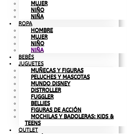
MUJER
NIÑO
NIÑA
ROPA
HOMBRE
MUJER
NIÑO
NIÑA
BEBÉS
JUGUETES
MUÑECAS Y FIGURAS
PELUCHES Y MASCOTAS
MUNDO DISNEY
DISTROLLER
FUGGLER
BELLIES
FIGURAS DE ACCIÓN
MOCHILAS Y BADOLERAS: KIDS &
TEENS
OUTLET