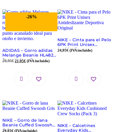
-26%
NIKE – Cinta para el Pelo
6PK Print Unisex
Antideslizante
ADIDAS – Gorro adidas
24,95
€
(IVA incluido)
Deportiva Original
Melange Beanie HL4826
Rosa Unisex Punto
29,95
€
21,95
€
(IVA incluido)
Acanalado Invierno
NIKE – Gorro de lana
Beanie Cuffed Swoosh
NIKE – Calcetines
Gris
Everyday Kids
29,95
€
(IVA incluido)