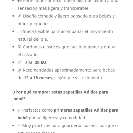
🌬️ Parte superior textil tipo malla que ayuda a una
sensación más ligera y transpirable.
🪶 Diseño cómodo y ligero pensado para bebés y
niños pequeños.
🦶 Suela flexible para acompañar el movimiento
natural del pie.
🎯 Cordones elásticos que facilitan poner y quitar
el calzado.
📏 Talla:
20 EU
.
👶 Recomendadas aproximadamente para bebés
de
12 a 18 meses
, según pie y crecimiento.
¿Por qué comprar estas zapatillas Adidas para
bebé?
✅ Perfectas como
primeras zapatillas Adidas para
bebé
por su ligereza y comodidad.
✅ Muy prácticas para guardería, paseos, parque o