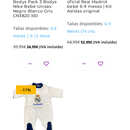
Bodys Pack 3 Bodys
oficial Real Madrid
Nike Bebé Unisex
bebé 6-9 meses | Kit
Negro Blanco Gris
Adidas original
CN3820-100
Tallas disponibles:
6-9
Tallas disponibles:
0-6
Meses (74 cm)
meses | 6-12 mese
64,95
€
52,95
€
(IVA incluido)
39,95
€
24,95
€
(IVA incluido)
-11%