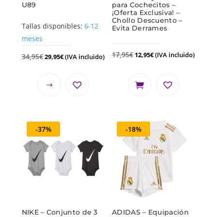
U89
para Cochecitos –
¡Oferta Exclusiva! –
Chollo Descuento –
Tallas disponibles:
6-12
Evita Derrames
meses
17,95
€
12,95
€
(IVA incluido)
34,95
€
29,95
€
(IVA incluido)
-37%
-18%
NIKE – Conjunto de 3
ADIDAS – Equipación