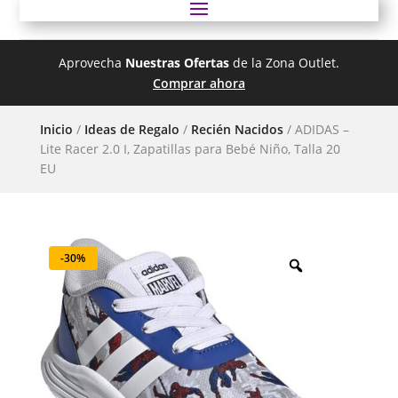
Aprovecha
Nuestras Ofertas
de la Zona Outlet.
Comprar ahora
Inicio
/
Ideas de Regalo
/
Recién Nacidos
/ ADIDAS –
Lite Racer 2.0 I, Zapatillas para Bebé Niño, Talla 20
EU
-30%