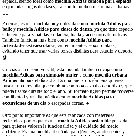
espalda, siendo ideal como
mochila Adidas cómoda para espalda
en jornadas largas de clases, transporte público o caminatas diarias.
🚶‍♀️
Además, es una mochila muy utilizada como
mochila Adidas para
baile
y
mochila Adidas para clases de danza
, ya que tiene espacio
suficiente para zapatillas, sudadera, toalla y accesorios deportivos.
También funciona muy bien como
mochila Adidas para
actividades extraescolares
, entrenamientos, yoga o pilates,
evitando tener que usar varias bolsas distintas para estudio y deporte.
🩰
Gracias a su diseño versátil, esta mochila también encaja como
mochila Adidas para gimnasio mujer
y como
mochila urbana
Adidas lila
para el día a día. Es una buena opción para quienes
buscan una mochila que combine con ropa casual o deportiva y que
pueda usarse durante todo el año. Su formato ligero permite moverse
con libertad y resulta práctica como
mochila Adidas para
excursiones de un día
o escapadas cortas. ✈️
Otro punto importante es que está fabricada con materiales
reciclados, por lo que es una
mochila Adidas sostenible
pensada
para quienes valoran la funcionalidad y el cuidado del medio
ambiente. Es una mochila diseñada para jóvenes, adolescentes y