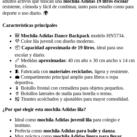
adultos activos que buscan una
mochila Adidas 19 litros escolar
resistente, cómoda y fácil de combinar, tanto para estudio como para
deporte o uso diario. 🌍
Características principales
🎒
Mochila Adidas Dance Backpack
modelo HN5734.
💜 Color lila juvenil con diseño moderno.
📦
Capacidad aproximada de 19 litros
, ideal para uso
escolar y diario.
📏 Medidas
aproximadas
: 40 cm alto x 30 cm ancho x 14 cm
fondo.
🧵 Fabricada con
materiales reciclados
, ligera y resistente.
💼 Compartimento principal amplio para libros o ropa
deportiva.
📱 Bolsillo frontal con cremallera para objetos pequeños.
🥤 Bolsillos laterales de malla para botella o termo.
🎽 Tirantes acolchados y ajustables para mayor comodidad.
¿Por qué elegir esta mochila Adidas lila?
Ideal como
mochila Adidas juvenil lila
para colegio e
instituto.
Perfecta como
mochila Adidas para baile y danza
.
Muy práctica como
mochila Adidas ligera para llevar