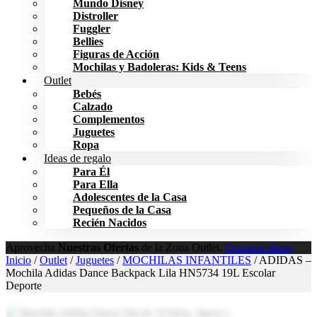
Mundo Disney
Distroller
Fuggler
Bellies
Figuras de Acción
Mochilas y Badoleras: Kids & Teens
Outlet
Bebés
Calzado
Complementos
Juguetes
Ropa
Ideas de regalo
Para Él
Para Ella
Adolescentes de la Casa
Pequeños de la Casa
Recién Nacidos
Aprovecha
Nuestras Ofertas
de la Zona Outlet.
Comprar ahora
Inicio
/
Outlet
/
Juguetes
/
MOCHILAS INFANTILES
/ ADIDAS –
Mochila Adidas Dance Backpack Lila HN5734 19L Escolar
Deporte