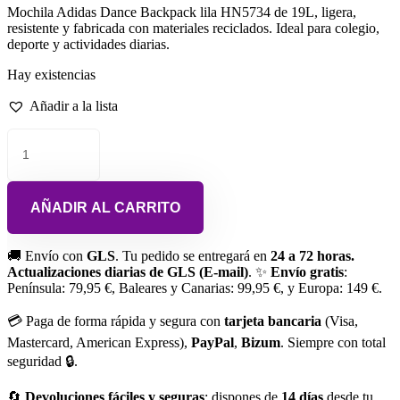
Mochila Adidas Dance Backpack lila HN5734 de 19L, ligera,
resistente y fabricada con materiales reciclados. Ideal para colegio,
deporte y actividades diarias.
Hay existencias
Añadir a la lista
AÑADIR AL CARRITO
🚚 Envío con
GLS
. Tu pedido se entregará en
24 a 72 horas.
Actualizaciones diarias de GLS (E-mail)
. ✨
Envío gratis
:
Península: 79,95 €, Baleares y Canarias: 99,95 €, y Europa: 149 €.
💳 Paga de forma rápida y segura con
tarjeta bancaria
(Visa,
Mastercard, American Express),
PayPal
,
Bizum
. Siempre con total
seguridad 🔒.
🔄
Devoluciones fáciles y seguras
: dispones de
14 días
desde tu