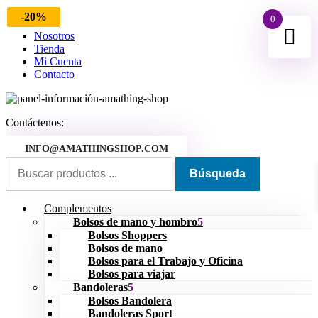
-23%
-25%
-24%
-14%
-20%
0
Inicio
Nosotros
Tienda
Mi Cuenta
Contacto
Contáctenos:
INFO@AMATHINGSHOP.COM
Complementos
Bolsos de mano y hombro
Bolsos Shoppers
Bolsos de mano
Bolsos para el Trabajo y Oficina
Bolsos para viajar
Bandoleras
Bolsos Bandolera
Bandoleras Sport