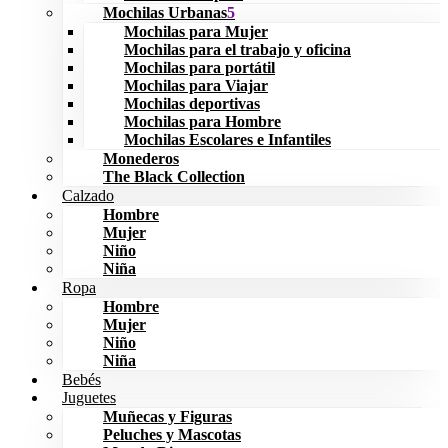
Mochilas Urbanas
Mochilas para Mujer
Mochilas para el trabajo y oficina
Mochilas para portátil
Mochilas para Viajar
Mochilas deportivas
Mochilas para Hombre
Mochilas Escolares e Infantiles
Monederos
The Black Collection
Calzado
Hombre
Mujer
Niño
Niña
Ropa
Hombre
Mujer
Niño
Niña
Bebés
Juguetes
Muñecas y Figuras
Peluches y Mascotas