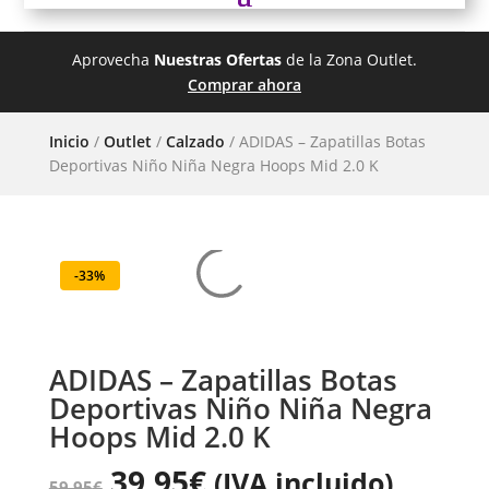
Aprovecha
Nuestras Ofertas
de la Zona Outlet.
Comprar ahora
Inicio
/
Outlet
/
Calzado
/ ADIDAS – Zapatillas Botas
Deportivas Niño Niña Negra Hoops Mid 2.0 K
-33%
ADIDAS – Zapatillas Botas
Deportivas Niño Niña Negra
Hoops Mid 2.0 K
39,95
€
(IVA incluido)
59,95
€