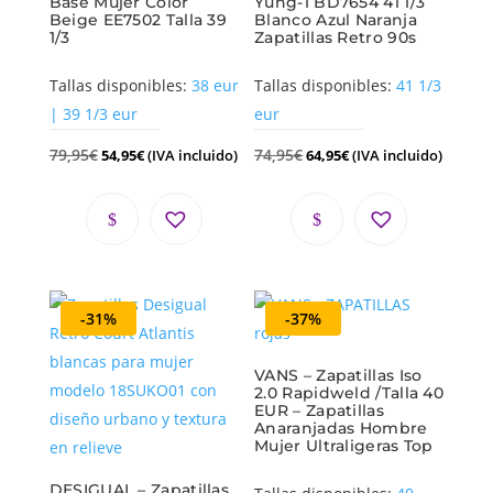
Base Mujer Color
Yung-1 BD7654 41 1/3
Beige EE7502 Talla 39
Blanco Azul Naranja
1/3
Zapatillas Retro 90s
Tallas disponibles:
38 eur
Tallas disponibles:
41 1/3
| 39 1/3 eur
eur
79,95
€
74,95
€
54,95
€
(IVA incluido)
64,95
€
(IVA incluido)
-31%
-37%
VANS – Zapatillas Iso
2.0 Rapidweld /Talla 40
EUR – Zapatillas
Anaranjadas Hombre
Mujer Ultraligeras Top
DESIGUAL – Zapatillas