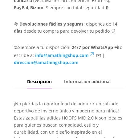
bancaria
(Visa, Mastercard, American Express),
PayPal
,
Bizum
. Siempre con total seguridad 🔒.
🔄
Devoluciones fáciles y seguras
: dispones de
14
días
desde tu compra para devolver tu pedido 🛒
🤝Siempre a tu disposición;
24/7 por WhatsApp 📲
o
escribe a:
info@amathingshop.com
✉️ |
direccion@amathingshop.com
Descripción
Información adicional
¡No pierdas la oportunidad de adquirir un calzado
deportivo de invierno único y moderno para niños!
Estas zapatillas adidas HOOPS MID 2.0 K son ideales
para quienes buscan comodidad, estilo y
durabilidad, con un diseño inspirado en el