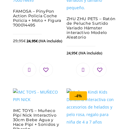
FAMOSA – PinyPon
Action Policía Coche
ZHU ZHU PETS – Ratón
Policía + Moto + Figura
de Peluche Surtido
700014495
Variado Hámster
interactivo Modelo
Aleatorio
29,95
€
24,95
€
(IVA incluido)
24,95
€
(IVA incluido)
-4%
IMC TOYS – Muñeco
Pipí Nick Interactivo
30cm Bebe Agua y
Hace Pipí + Sonidos y