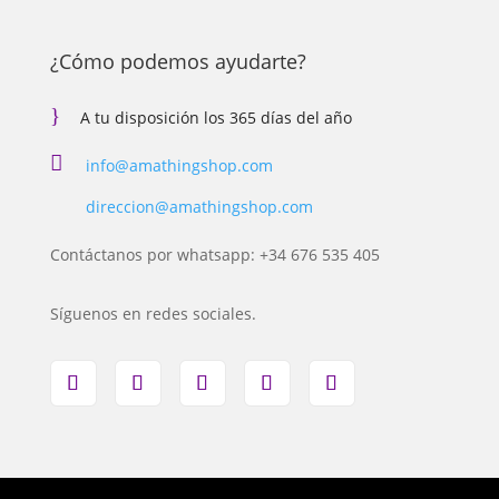
¿Cómo podemos ayudarte?
}
A tu disposición los 365 días del año

info@amathingshop.com
direccion@amathingshop.com
Contáctanos por whatsapp: +34 676 535 405
Síguenos en redes sociales.