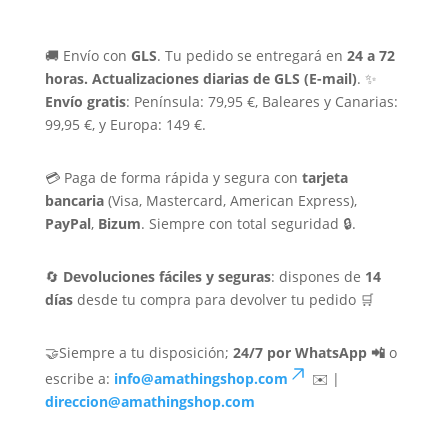
🚚 Envío con
GLS
. Tu pedido se entregará en
24 a 72
horas.
Actualizaciones diarias de GLS (E-mail)
. ✨
Envío gratis
: Península: 79,95 €, Baleares y Canarias:
99,95 €, y Europa: 149 €.
💳 Paga de forma rápida y segura con
tarjeta
bancaria
(Visa, Mastercard, American Express),
PayPal
,
Bizum
. Siempre con total seguridad 🔒.
🔄
Devoluciones fáciles y seguras
: dispones de
14
días
desde tu compra para devolver tu pedido 🛒
🤝Siempre a tu disposición;
24/7 por WhatsApp 📲
o
escribe a:
info@amathingshop.com
✉️ |
direccion@amathingshop.com