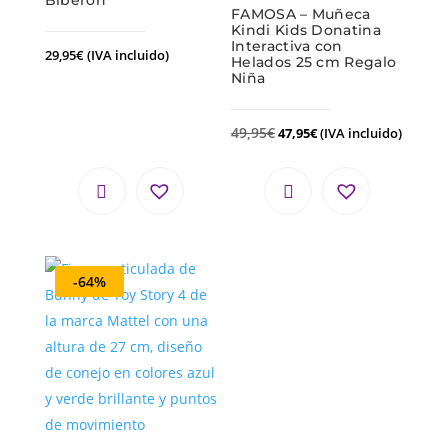
Biberón
FAMOSA – Muñeca
Kindi Kids Donatina
Interactiva con
29,95
€
(IVA incluido)
Helados 25 cm Regalo
Niña
49,95
€
47,95
€
(IVA incluido)
-64%