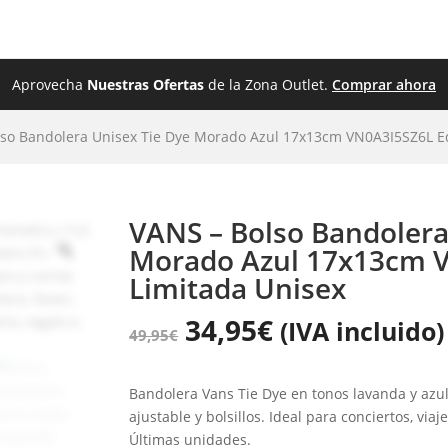
ZADO
ROPA
BEBÉS
JUGUETES
OUTL
Aprovecha
Nuestras Ofertas
de la Zona Outlet.
Comprar ahora
lso Bandolera Unisex Tie Dye Morado Azul 17x13cm VN0A3I5SZ6L Ed
VANS – Bolso Bandolera
Morado Azul 17x13cm V
Limitada Unisex
34,95
€
(IVA incluido)
49,95
€
Bandolera Vans Tie Dye en tonos lavanda y azul
ajustable y bolsillos. Ideal para conciertos, viaj
Últimas unidades.