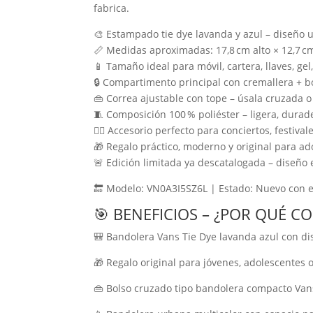
fabrica.
🎨 Estampado tie dye lavanda y azul – diseño 
📏 Medidas aproximadas: 17,8 cm alto × 12,7 c
📱 Tamaño ideal para móvil, cartera, llaves, gel
🔒 Compartimento principal con cremallera + bol
👜 Correa ajustable con tope – úsala cruzada o
🧵 Composición 100 % poliéster – ligera, durade
🚶‍♀️ Accesorio perfecto para conciertos, festiva
🎁 Regalo práctico, moderno y original para a
🚨 Edición limitada ya descatalogada – diseño 
🔚 Modelo: VN0A3I5SZ6L | Estado: Nuevo con e
🎯 BENEFICIOS – ¿POR QUÉ 
🎒 Bandolera Vans Tie Dye lavanda azul con dis
🎁 Regalo original para jóvenes, adolescentes
👜 Bolso cruzado tipo bandolera compacto Vans,