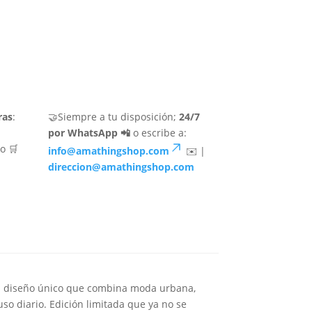
ras
:
🤝Siempre a tu disposición;
24/7
por WhatsApp 📲
o escribe a:
o 🛒
info@amathingshop.com
✉️ |
direccion@amathingshop.com
 Un diseño único que combina moda urbana,
uso diario. Edición limitada que ya no se