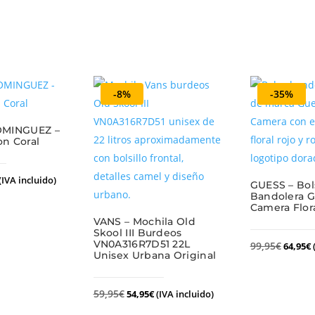
-8%
-35%
MINGUEZ –
on Coral
(IVA incluido)
GUESS – Bol
Bandolera G
Camera Flor
VANS – Mochila Old
Skool III Burdeos
VN0A316R7D51 22L
99,95
€
64,95
€
Unisex Urbana Original
59,95
€
54,95
€
(IVA incluido)