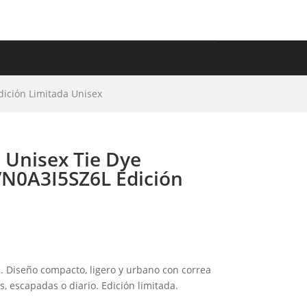
ET
IDEAS DE REGALO
ición Limitada Unisex
 Unisex Tie Dye
N0A3I5SZ6L Edición
. Diseño compacto, ligero y urbano con correa
es, escapadas o diario. Edición limitada.