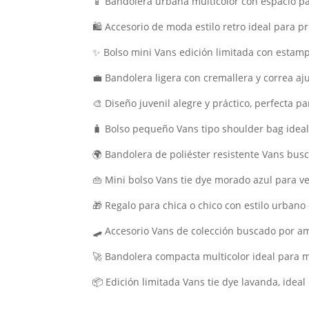
📱 Bandolera urbana multicolor con espacio para
🛍️ Accesorio de moda estilo retro ideal para p
✨ Bolso mini Vans edición limitada con estam
💼 Bandolera ligera con cremallera y correa aj
🎨 Diseño juvenil alegre y práctico, perfecta pa
🧳 Bolso pequeño Vans tipo shoulder bag ideal
🌍 Bandolera de poliéster resistente Vans bu
👜 Mini bolso Vans tie dye morado azul para ve
🎁 Regalo para chica o chico con estilo urban
🛹 Accesorio Vans de colección buscado por am
🚀 Bandolera compacta multicolor ideal para m
📦 Edición limitada Vans tie dye lavanda, idea