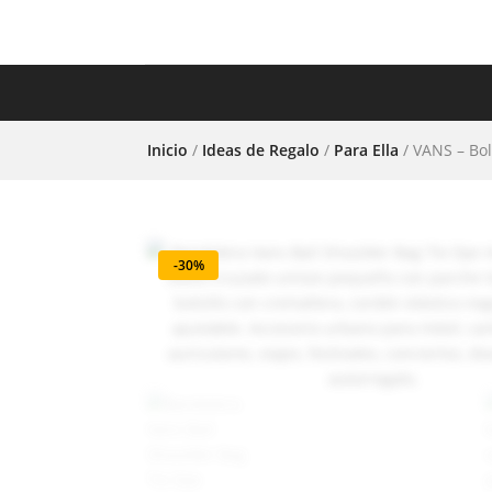
COMPLEMENTOS
CAL
Inicio
/
Ideas de Regalo
/
Para Ella
/ VANS – Bo
-30%