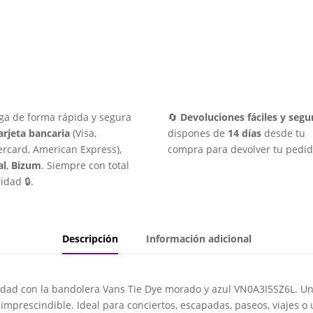
ga de forma rápida y segura
🔄
Devoluciones fáciles y segu
arjeta bancaria
(Visa,
dispones de
14 días
desde tu
rcard, American Express),
compra para devolver tu pedid
al
,
Bizum
. Siempre con total
idad 🔒.
Descripción
Información adicional
nalidad con la bandolera Vans Tie Dye morado y azul VN0A3I5SZ6L.
imprescindible. Ideal para conciertos, escapadas, paseos, viajes o 