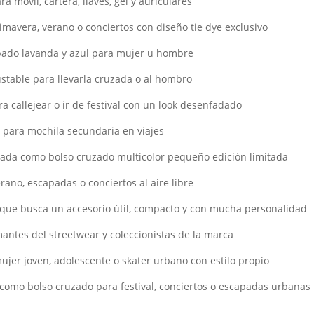
 móvil, cartera, llaves, gel y auriculares
rimavera, verano o conciertos con diseño tie dye exclusivo
pado lavanda y azul para mujer u hombre
ustable para llevarla cruzada o al hombro
ra callejear o ir de festival con un look desenfadado
 para mochila secundaria en viajes
scada como bolso cruzado multicolor pequeño edición limitada
rano, escapadas o conciertos al aire libre
o que busca un accesorio útil, compacto y con mucha personalidad
antes del streetwear y coleccionistas de la marca
ujer joven, adolescente o skater urbano con estilo propio
l como bolso cruzado para festival, conciertos o escapadas urbanas