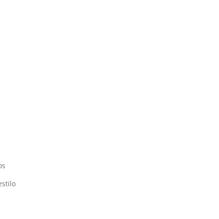
os
stilo