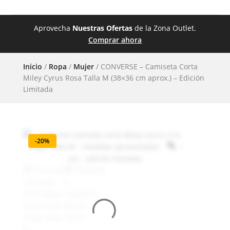
Aprovecha
Nuestras Ofertas
de la Zona Outlet.
Comprar ahora
Inicio
/
Ropa
/
Mujer
/ CONVERSE – Camiseta Corta
Miley Cyrus Rosa Talla M (38×36 cm aprox.) – Edición
Limitada
-20%