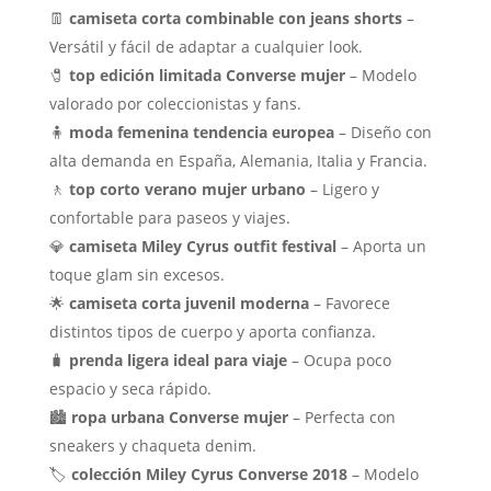
👖
camiseta corta combinable con jeans shorts
–
Versátil y fácil de adaptar a cualquier look.
🧷
top edición limitada Converse mujer
– Modelo
valorado por coleccionistas y fans.
🧍
moda femenina tendencia europea
– Diseño con
alta demanda en España, Alemania, Italia y Francia.
🚶
top corto verano mujer urbano
– Ligero y
confortable para paseos y viajes.
💎
camiseta Miley Cyrus outfit festival
– Aporta un
toque glam sin excesos.
🌟
camiseta corta juvenil moderna
– Favorece
distintos tipos de cuerpo y aporta confianza.
🧳
prenda ligera ideal para viaje
– Ocupa poco
espacio y seca rápido.
🏙️
ropa urbana Converse mujer
– Perfecta con
sneakers y chaqueta denim.
🏷️
colección Miley Cyrus Converse 2018
– Modelo