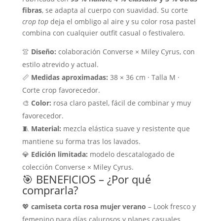
fibras
, se adapta al cuerpo con suavidad. Su corte
crop top
deja el ombligo al aire y su color rosa pastel
combina con cualquier outfit casual o festivalero.
👚
Diseño:
colaboración Converse × Miley Cyrus, con
estilo atrevido y actual.
📏
Medidas aproximadas:
38 × 36 cm · Talla M ·
Corte crop favorecedor.
🎨
Color:
rosa claro pastel, fácil de combinar y muy
favorecedor.
🧵
Material:
mezcla elástica suave y resistente que
mantiene su forma tras los lavados.
💎
Edición limitada:
modelo descatalogado de
colección Converse × Miley Cyrus.
🎯 BENEFICIOS – ¿Por qué
comprarla?
💖
camiseta corta rosa mujer verano
– Look fresco y
femenino para días calurosos y planes casuales.