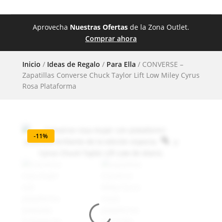
Aprovecha
Nuestras Ofertas
de la Zona Outlet.
Comprar ahora
Inicio
/
Ideas de Regalo
/
Para Ella
/ CONVERSE –
Zapatillas Converse Chuck Taylor Lift Low Miley Cyrus
Rosa Plataforma
-11%