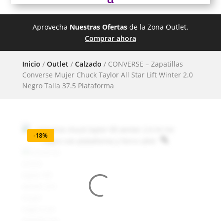
Aprovecha
Nuestras Ofertas
de la Zona Outlet.
Comprar ahora
Inicio
/
Outlet
/
Calzado
/ CONVERSE – Zapatillas
Converse Mujer Chuck Taylor All Star Lift Winter 2.0
Negro Talla 37.5 Plataforma
-18%