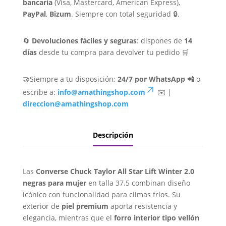
bancaria
(Visa, Mastercard, American Express),
PayPal
,
Bizum
. Siempre con total seguridad 🔒.
🔄
Devoluciones fáciles y seguras
: dispones de
14
días
desde tu compra para devolver tu pedido 🛒
🤝Siempre a tu disposición;
24/7 por WhatsApp 📲
o
escribe a:
info@amathingshop.com
✉️ |
direccion@amathingshop.com
Descripción
Las
Converse Chuck Taylor All Star Lift Winter 2.0
negras para mujer
en talla 37.5 combinan diseño
icónico con funcionalidad para climas fríos. Su
exterior de
piel premium
aporta resistencia y
elegancia, mientras que el
forro interior tipo vellón