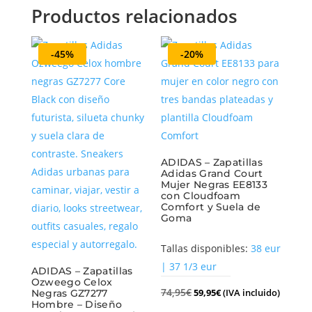
Productos relacionados
-45%
-20%
ADIDAS – Zapatillas
Adidas Grand Court
Mujer Negras EE8133
con Cloudfoam
Comfort y Suela de
Goma
Tallas disponibles:
38 eur
| 37 1/3 eur
ADIDAS – Zapatillas
Ozweego Celox
74,95
€
59,95
€
(IVA incluido)
Negras GZ7277
Hombre – Diseño