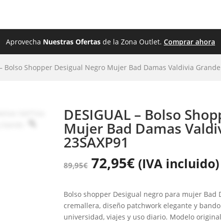
ZADO
ROPA
BEBÉS
JUGUETES
OUTL
Aprovecha
Nuestras Ofertas
de la Zona Outlet.
Comprar ahora
– Bolso Shopper Desigual Negro Mujer Bad Damas Valdivia Grande
DESIGUAL – Bolso Shop
Mujer Bad Damas Valdi
23SAXP91
72,95
€
(IVA incluido)
89,95
€
Bolso shopper Desigual negro para mujer Bad D
cremallera, diseño patchwork elegante y bandoler
universidad, viajes y uso diario. Modelo origina