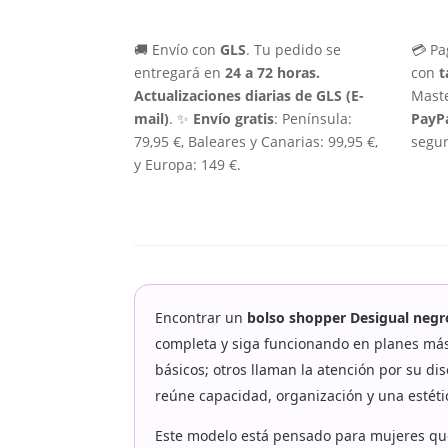
🚚 Envío con
GLS
. Tu pedido se
💳 Pa
entregará en
24 a 72 horas.
con
t
Actualizaciones diarias de GLS (E-
Maste
mail)
. ✨
Envío gratis
: Península:
PayP
79,95 €, Baleares y Canarias: 99,95 €,
segur
y Europa: 149 €.
Encontrar un
bolso shopper Desigual negr
completa y siga funcionando en planes más
básicos; otros llaman la atención por su di
reúne capacidad, organización y una estéti
Este modelo está pensado para mujeres q