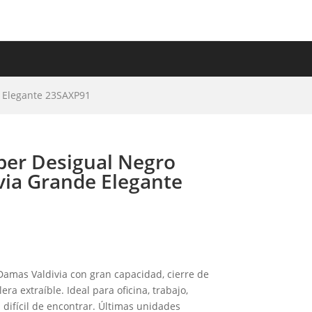
ET
IDEAS DE REGALO
 Elegante 23SAXP91
per Desigual Negro
via Grande Elegante
amas Valdivia con gran capacidad, cierre de
a extraíble. Ideal para oficina, trabajo,
l difícil de encontrar. Últimas unidades