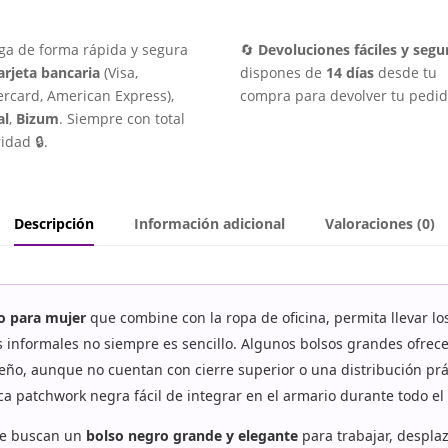
ga de forma rápida y segura
🔄
Devoluciones fáciles y segu
arjeta bancaria
(Visa,
dispones de
14 días
desde tu
rcard, American Express),
compra para devolver tu pedid
al
,
Bizum
. Siempre con total
idad 🔒.
Descripción
Información adicional
Valoraciones (0)
o para mujer
que combine con la ropa de oficina, permita llevar l
 informales no siempre es sencillo. Algunos bolsos grandes ofrec
seño, aunque no cuentan con cierre superior o una distribución prá
ca patchwork negra fácil de integrar en el armario durante todo el
ue buscan un
bolso negro grande y elegante
para trabajar, desplaz