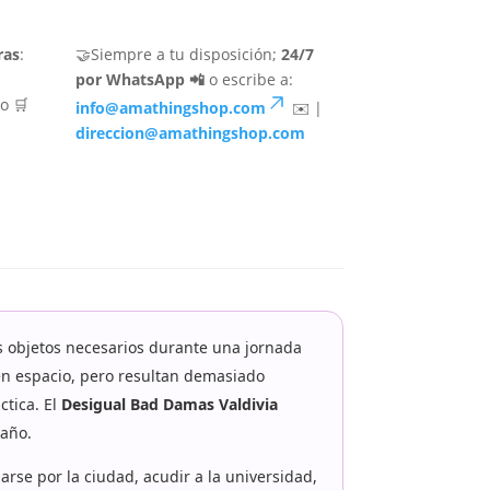
ras
:
🤝Siempre a tu disposición;
24/7
por WhatsApp 📲
o escribe a:
o 🛒
info@amathingshop.com
✉️ |
direccion@amathingshop.com
os objetos necesarios durante una jornada
en espacio, pero resultan demasiado
ctica. El
Desigual Bad Damas Valdivia
 año.
arse por la ciudad, acudir a la universidad,