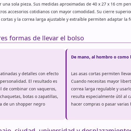
or una sola pieza. Sus medidas aproximadas de 40 x 27 x 16 cm permi
tros accesorios cotidianos con mayor comodidad. Su cierre superio
cortas y la correa larga ajustable y extraíble permiten adaptar la
es formas de llevar el bolso
De mano, al hombro o como 
atinadas y detalles con efecto
Las asas cortas permiten lleva
personalidad. El resultado es
Cuando necesitas mayor liber
il de combinar con vaqueros,
correa larga regulable y usarl
 chaquetas, botas o zapatillas,
resulta especialmente útil al ca
la de un shopper negro
hacer compras o pasar varias 
bajo, ciudad, universidad y desplazamiento