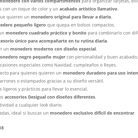
monedero con varios compartimentos
para organizar tarjetas, bi
os con un toque de color y un
acabado artístico llamativo
.
 que quieren un
monedero original para llevar a diario
.
edero pequeño ligero
que quepa en bolsos compactos.
 un
monedero cuadrado práctico y bonito
para combinarlo con dife
cesorio único para acompañarte en tu rutina diaria
.
on un
monedero moderno con diseño especial
.
onedero negro pequeño mujer
con personalidad y buen acabado
casiones especiales como Navidad, cumpleaños o Reyes.
rfecto para quienes quieren un
monedero duradero para uso inten
arrones o estampados gracias a su diseño versátil.
ligeros y prácticos para llevar lo esencial.
los
accesorios Desigual con diseños diferentes
.
tividad a cualquier look diario.
adas, ideal si buscas un
monedero exclusivo difícil de encontrar
.
18