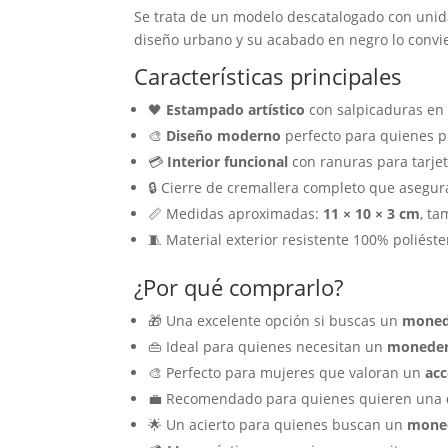
Se trata de un modelo descatalogado con unid
diseño urbano y su acabado en negro lo convier
Características principales
🖤
Estampado artístico
con salpicaduras en 
🎨
Diseño moderno
perfecto para quienes pr
💳
Interior funcional
con ranuras para tarje
🔒 Cierre de cremallera completo que asegur
📏 Medidas aproximadas:
11 × 10 × 3 cm
, ta
🧵 Material exterior resistente 100% poliéste
¿Por qué comprarlo?
🎁 Una excelente opción si buscas un
monede
👜 Ideal para quienes necesitan un
moneder
🎨 Perfecto para mujeres que valoran un
acc
💼 Recomendado para quienes quieren una
🌟 Un acierto para quienes buscan un
moned