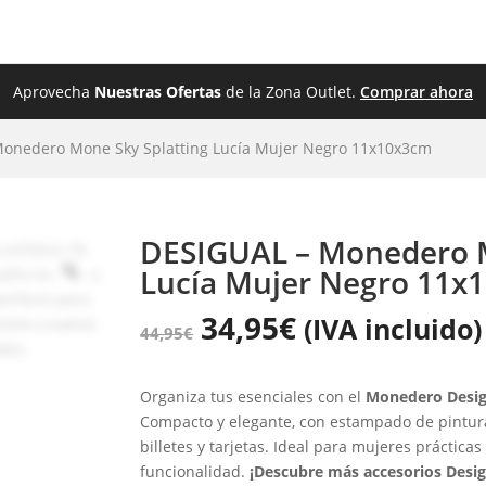
ZADO
ROPA
BEBÉS
JUGUETES
OUTL
Aprovecha
Nuestras Ofertas
de la Zona Outlet.
Comprar ahora
Monedero Mone Sky Splatting Lucía Mujer Negro 11x10x3cm
DESIGUAL – Monedero M
Lucía Mujer Negro 11x
34,95
€
(IVA incluido)
44,95
€
Organiza tus esenciales con el
Monedero Desig
Compacto y elegante, con estampado de pintur
billetes y tarjetas. Ideal para mujeres práctica
funcionalidad.
¡Descubre más accesorios Desig