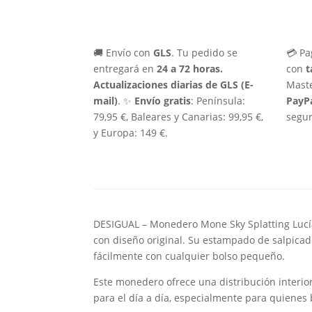
🚚 Envío con
GLS
. Tu pedido se
💳 Pa
entregará en
24 a 72 horas.
con
t
Actualizaciones diarias de GLS (E-
Maste
mail)
. ✨
Envío gratis
: Península:
PayP
79,95 €, Baleares y Canarias: 99,95 €,
segur
y Europa: 149 €.
DESIGUAL – Monedero Mone Sky Splatting Lucía
con diseño original. Su estampado de salpica
fácilmente con cualquier bolso pequeño.
Este monedero ofrece una distribución interior
para el día a día, especialmente para quienes