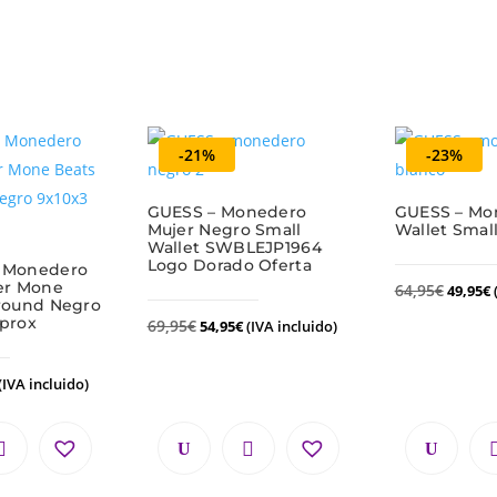
-21%
-23%
GUESS – Monedero
GUESS – Mo
Mujer Negro Small
Wallet Smal
Wallet SWBLEJP1964
Logo Dorado Oferta
 Monedero
er Mone
64,95
€
49,95
€
Around Negro
aprox
69,95
€
54,95
€
(IVA incluido)
(IVA incluido)