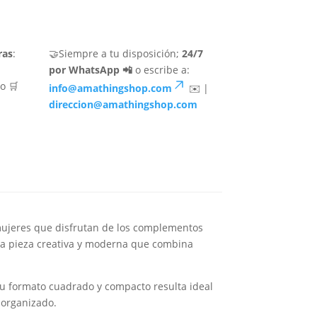
ras
:
🤝Siempre a tu disposición;
24/7
por WhatsApp 📲
o escribe a:
o 🛒
info@amathingshop.com
✉️ |
direccion@amathingshop.com
 mujeres que disfrutan de los complementos
una pieza creativa y moderna que combina
 Su formato cuadrado y compacto resulta ideal
 organizado.