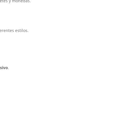
lletes y monedas.
rentes estilos.
.
sivo
.