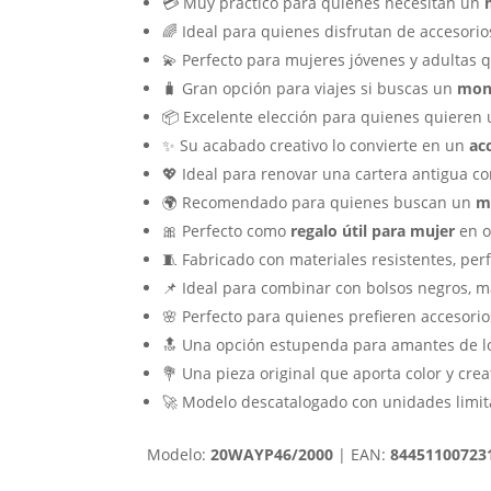
💳 Muy práctico para quienes necesitan un
🌈 Ideal para quienes disfrutan de accesori
💫 Perfecto para mujeres jóvenes y adultas
🧳 Gran opción para viajes si buscas un
mon
📦 Excelente elección para quienes quieren
✨ Su acabado creativo lo convierte en un
ac
💖 Ideal para renovar una cartera antigua c
🌍 Recomendado para quienes buscan un
m
🎀 Perfecto como
regalo útil para mujer
en o
🧵 Fabricado con materiales resistentes, pe
📌 Ideal para combinar con bolsos negros, m
🌸 Perfecto para quienes prefieren accesorios 
🔝 Una opción estupenda para amantes de 
💐 Una pieza original que aporta color y crea
🚀 Modelo descatalogado con unidades limit
Modelo:
20WAYP46/2000
| EAN:
84451100723