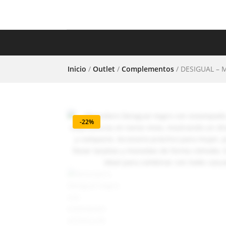
COMPLEMENTOS
CAL
Inicio
/
Outlet
/
Complementos
/ DESIGUAL – 
-22%