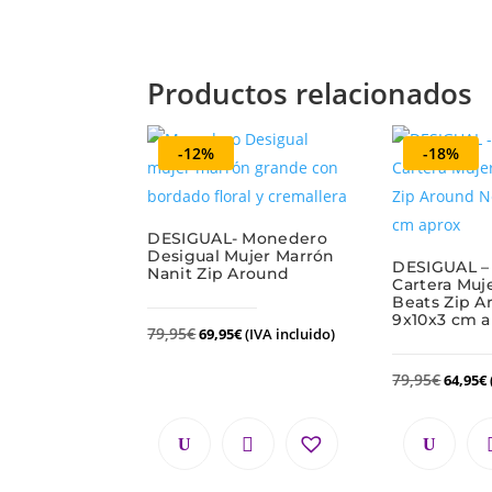
Productos relacionados
-12%
-18%
DESIGUAL- Monedero
Desigual Mujer Marrón
DESIGUAL –
Nanit Zip Around
Cartera Muj
Beats Zip 
9x10x3 cm 
79,95
€
69,95
€
(IVA incluido)
79,95
€
64,95
€