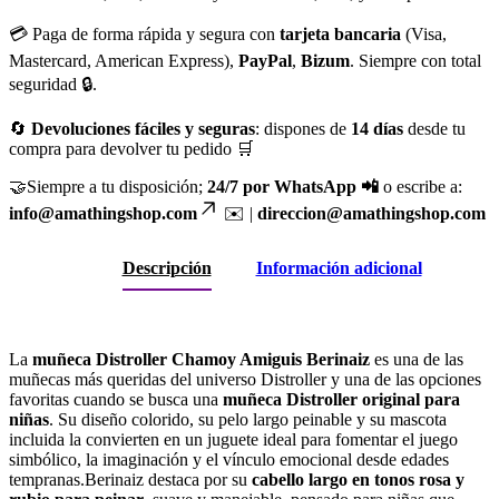
💳 Paga de forma rápida y segura con
tarjeta bancaria
(Visa,
Mastercard, American Express),
PayPal
,
Bizum
. Siempre con total
seguridad 🔒.
🔄
Devoluciones fáciles y seguras
: dispones de
14 días
desde tu
compra para devolver tu pedido 🛒
🤝Siempre a tu disposición;
24/7 por WhatsApp 📲
o escribe a:
info@amathingshop.com
✉️ |
direccion@amathingshop.com
Descripción
Información adicional
La
muñeca Distroller Chamoy Amiguis Berinaiz
es una de las
muñecas más queridas del universo Distroller y una de las opciones
favoritas cuando se busca una
muñeca Distroller original para
niñas
. Su diseño colorido, su pelo largo peinable y su mascota
incluida la convierten en un juguete ideal para fomentar el juego
simbólico, la imaginación y el vínculo emocional desde edades
tempranas.Berinaiz destaca por su
cabello largo en tonos rosa y