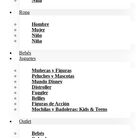
Niña
Ropa
Hombre
Mujer
Niño
Niña
Bebés
Juguetes
Muñecas y Figuras
Peluches y Mascotas
Mundo Disney
Distroller
Fuggler
Bellies
Figuras de Acción
Mochilas y Badoleras: Kids & Teens
Outlet
Bebés