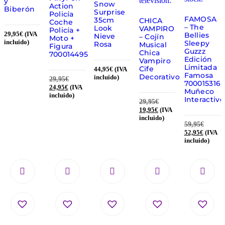
y
Snow
Action
Biberón
Surprise
Policía
FAMOSA
35cm
CHICA
Coche
– The
Look
VAMPIRO
Policía +
29,95
€
(IVA
Bellies
Nieve
– Cojín
Moto +
incluido)
Sleepy
Rosa
Musical
Figura
Guzzz
Chica
700014495
Edición
Vampiro
Limitada
Cife
44,95
€
(IVA
Famosa
Decorativo
incluido)
29,95
€
700015316
24,95
€
(IVA
Muñeco
incluido)
Interactivo
29,95
€
19,95
€
(IVA
incluido)
59,95
€
52,95
€
(IVA
incluido)