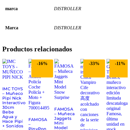
marca
DISTROLLER
Marca
DISTROLLER
Productos relacionados
-16%
-33%
-11%
IMC TOYS
– Muñeco
Pipí Nick
Interactivo
30cm
FAMOSA
Bebe
– Muñeca
Agua y
Jaggets
FAMOSA
Hace Pipí
Mini
–
+ Sonidos
Model
PinyPon