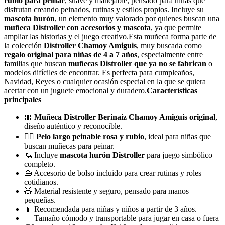
rubio para peinar
, suave y manejable, pensado para niñas que
disfrutan creando peinados, rutinas y estilos propios. Incluye su
mascota hurón
, un elemento muy valorado por quienes buscan una
muñeca Distroller con accesorios y mascota
, ya que permite
ampliar las historias y el juego creativo.Esta muñeca forma parte de
la colección
Distroller Chamoy Amiguis
, muy buscada como
regalo original para niñas de 4 a 7 años
, especialmente entre
familias que buscan
muñecas Distroller que ya no se fabrican
o
modelos difíciles de encontrar. Es perfecta para cumpleaños,
Navidad, Reyes o cualquier ocasión especial en la que se quiera
acertar con un juguete emocional y duradero.
Características
principales
🎀
Muñeca Distroller Berinaiz Chamoy Amiguis original
,
diseño auténtico y reconocible.
💇‍♀️
Pelo largo peinable rosa y rubio
, ideal para niñas que
buscan muñecas para peinar.
🦦 Incluye
mascota hurón Distroller
para juego simbólico
completo.
👜 Accesorio de bolso incluido para crear rutinas y roles
cotidianos.
🧸 Material resistente y seguro, pensado para manos
pequeñas.
👧 Recomendada para niñas y niños a partir de 3 años.
📏 Tamaño cómodo y transportable para jugar en casa o fuera