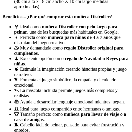
(30 cm alto x 18 cm ancho X 10 cm largo medidas
aproximadas).
Beneficios – ¿Por qué comprar esta muñeca Distroller?
🎀 Ideal como
muñeca Distroller con pelo largo para
peinar
, una de las búsquedas más habituales en Google.
👧 Perfecta como
muñeca para niñas de 4 a 7 años
que
disfrutan del juego creativo.
🎁 Muy demandada como
regalo Distroller original para
cumpleaños
.
🎄 Excelente opción como
regalo de Navidad o Reyes para
niñas
.
🧠 Estimula la imaginación creando historias propias y juego
narrativo.
💗 Fomenta el juego simbólico, la empatía y el cuidado
emocional.
🦦 La mascota incluida permite juegos más completos y
realistas.
📚 Ayuda a desarrollar lenguaje emocional mientras juegan.
👯 Ideal para juego compartido entre hermanas o amigas.
🎒 Tamaño perfecto como
muñeca para llevar de viaje o a
casa de amigas
.
🧵 Cabello fácil de peinar, pensado para evitar frustración y
enredos.