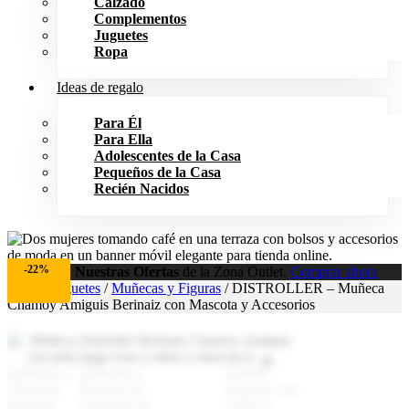
Calzado
Complementos
Juguetes
Ropa
Ideas de regalo
Para Él
Para Ella
Adolescentes de la Casa
Pequeños de la Casa
Recién Nacidos
-22%
Aprovecha
Nuestras Ofertas
de la Zona Outlet.
Comprar ahora
Inicio
/
Juguetes
/
Muñecas y Figuras
/ DISTROLLER – Muñeca
Chamoy Amiguis Berinaiz con Mascota y Accesorios