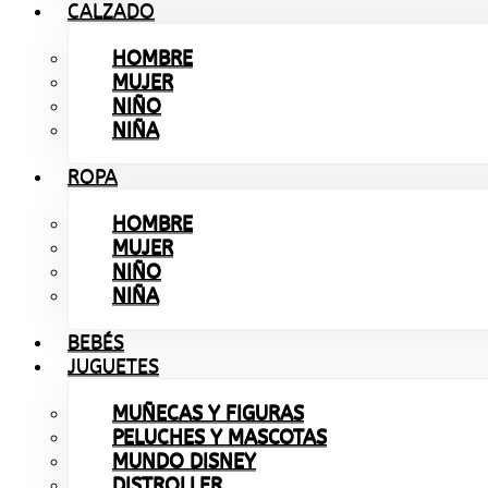
CALZADO
HOMBRE
MUJER
NIÑO
NIÑA
ROPA
HOMBRE
MUJER
NIÑO
NIÑA
BEBÉS
JUGUETES
MUÑECAS Y FIGURAS
PELUCHES Y MASCOTAS
MUNDO DISNEY
DISTROLLER