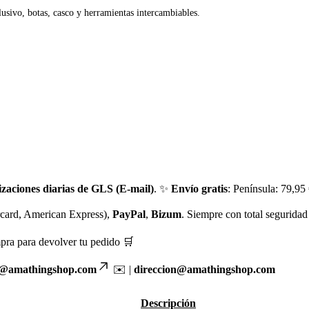
usivo, botas, casco y herramientas intercambiables.
izaciones diarias de GLS (E-mail)
. ✨
Envío gratis
: Península: 79,95
rcard, American Express),
PayPal
,
Bizum
. Siempre con total seguridad 
pra para devolver tu pedido 🛒
o@amathingshop.com
✉️ |
direccion@amathingshop.com
Descripción