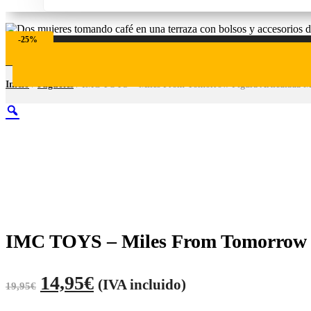
-25%
Aprovecha
Nuestras Ofertas
de la Zona Outlet.
Comprar ahora
Inicio
/
Juguetes
/ IMC TOYS – Miles From Tomorrow Figura Articulada Mi
IMC TOYS – Miles From Tomorrow F
14,95
€
(IVA incluido)
19,95
€