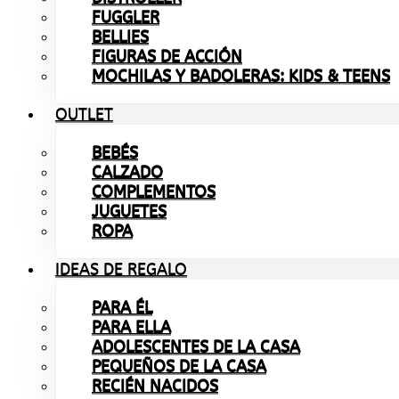
FUGGLER
BELLIES
FIGURAS DE ACCIÓN
MOCHILAS Y BADOLERAS: KIDS & TEENS
OUTLET
BEBÉS
CALZADO
COMPLEMENTOS
JUGUETES
ROPA
IDEAS DE REGALO
PARA ÉL
PARA ELLA
ADOLESCENTES DE LA CASA
PEQUEÑOS DE LA CASA
RECIÉN NACIDOS