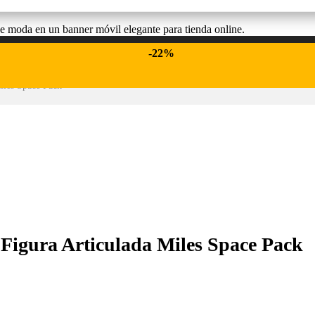
-50%
-22%
-11%
les Space Pack
igura Articulada Miles Space Pack