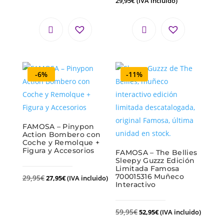
29,95
€
(IVA incluido)
-6%
-11%
FAMOSA – Pinypon
Action Bombero con
Coche y Remolque +
Figura y Accesorios
FAMOSA – The Bellies
Sleepy Guzzz Edición
Limitada Famosa
700015316 Muñeco
29,95
€
27,95
€
(IVA incluido)
Interactivo
59,95
€
52,95
€
(IVA incluido)