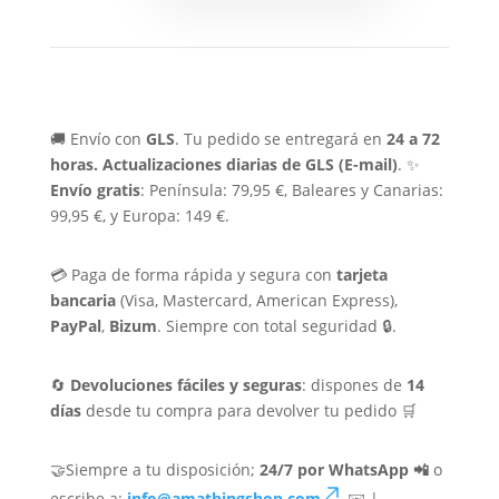
🚚 Envío con
GLS
. Tu pedido se entregará en
24 a 72
horas.
Actualizaciones diarias de GLS (E-mail)
. ✨
Envío gratis
: Península: 79,95 €, Baleares y Canarias:
99,95 €, y Europa: 149 €.
💳 Paga de forma rápida y segura con
tarjeta
bancaria
(Visa, Mastercard, American Express),
PayPal
,
Bizum
. Siempre con total seguridad 🔒.
🔄
Devoluciones fáciles y seguras
: dispones de
14
días
desde tu compra para devolver tu pedido 🛒
🤝Siempre a tu disposición;
24/7 por WhatsApp 📲
o
escribe a:
info@amathingshop.com
✉️ |