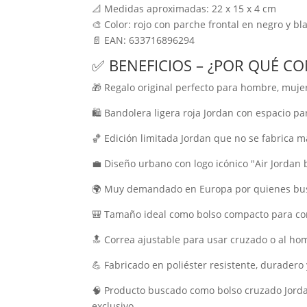
📐 Medidas aproximadas: 22 x 15 x 4 cm
🎨 Color: rojo con parche frontal en negro y bl
📄 EAN: 633716896294
✅ BENEFICIOS – ¿POR QUÉ C
🎁 Regalo original perfecto para hombre, mujer
🛍️ Bandolera ligera roja Jordan con espacio par
🏀 Edición limitada Jordan que no se fabrica 
💼 Diseño urbano con logo icónico "Air Jordan 
🌍 Muy demandado en Europa por quienes busca
🎒 Tamaño ideal como bolso compacto para con
🔝 Correa ajustable para usar cruzado o al ho
💪 Fabricado en poliéster resistente, duradero 
🧠 Producto buscado como bolso cruzado Jordan 
exclusivo.