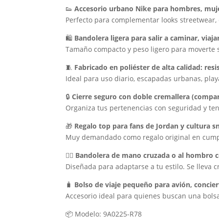
👟
Accesorio urbano Nike para hombres, muje
Perfecto para complementar looks streetwear, d
🛍️
Bandolera ligera para salir a caminar, viajar
Tamaño compacto y peso ligero para moverte s
🧵
Fabricado en poliéster de alta calidad: res
Ideal para uso diario, escapadas urbanas, pla
🔒
Cierre seguro con doble cremallera (compart
Organiza tus pertenencias con seguridad y ten
🎁
Regalo top para fans de Jordan y cultura s
Muy demandado como regalo original en cumple
🚶‍♀️
Bandolera de mano cruzada o al hombro co
Diseñada para adaptarse a tu estilo. Se lleva
🧳
Bolso de viaje pequeño para avión, concie
Accesorio ideal para quienes buscan una bols
📦 Modelo: 9A0225-R78