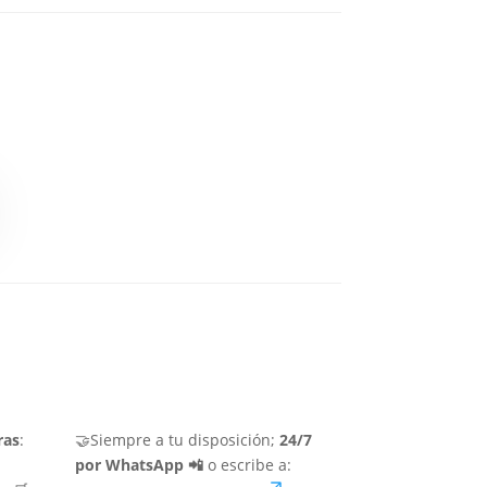
ras
:
🤝Siempre a tu disposición;
24/7
por WhatsApp 📲
o escribe a: