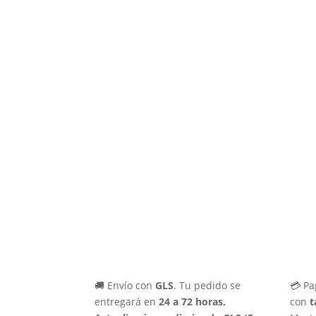
🚚 Envío con
GLS
. Tu pedido se
💳 Pa
entregará en
24 a 72 horas.
con
t