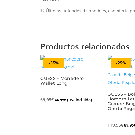
🚨 Últimas unidades disponibles, con oferta p
Productos relacionados
-35%
-25%
GUESS – Monedero
Wallet Long
GUESS – Bol
Hombro Leti
69,95
€
44,95
€
(IVA incluido)
Grande Bei
Oferta Rega
119,95
€
89,95