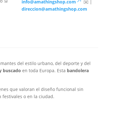
o 🛒
info@amathingshop.com
✉️ |
direccion@amathingshop.com
antes del estilo urbano, del deporte y del
uy buscado
en toda Europa. Esta
bandolera
venes que valoran el diseño funcional sin
n festivales o en la ciudad.