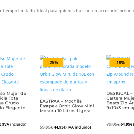
or tiempo limitado. Ideal para quienes buscan un accesorio Jordan
-25%
-18%
so Mujer de
DESIGUAL –
cia Tote
Cartera Muj
EASTPAK – Mochila
ge Crudo
Beats Zip A
Eastpak Orbit Glow Mini
lo Elegante
9x10x3 cm a
Morada 10 Litros Ligera
79,95
€
€
(IVA incluido)
64,95
€
59,95
€
44,95
€
(IVA incluido)