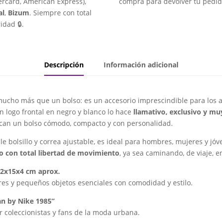
rcard, American Express),
compra para devolver tu pedid
al
,
Bizum
. Siempre con total
idad 🔒.
Descripción
Información adicional
ucho más que un bolso: es un accesorio imprescindible para los am
on logo frontal en negro y blanco lo hace
llamativo, exclusivo y m
can un bolso cómodo, compacto y con personalidad.
le bolsillo y correa ajustable, es ideal para hombres, mujeres y jó
sto con total libertad de movimiento
, ya sea caminando, de viaje, e
22x15x4 cm aprox.
ulares y pequeños objetos esenciales con comodidad y estilo.
dan by Nike 1985”
r coleccionistas y fans de la moda urbana.