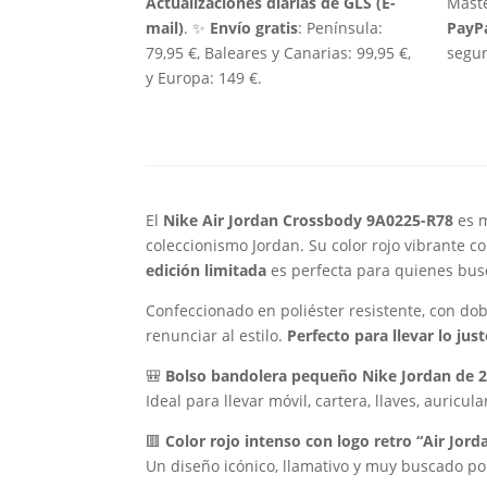
Actualizaciones diarias de GLS (E-
Maste
mail)
. ✨
Envío gratis
: Península:
PayP
79,95 €, Baleares y Canarias: 99,95 €,
segur
y Europa: 149 €.
El
Nike Air Jordan Crossbody 9A0225-R78
es m
coleccionismo Jordan. Su color rojo vibrante c
edición limitada
es perfecta para quienes bus
Confeccionado en poliéster resistente, con dob
renunciar al estilo.
Perfecto para llevar lo ju
🎒
Bolso bandolera pequeño Nike Jordan de 
Ideal para llevar móvil, cartera, llaves, auric
🟥
Color rojo intenso con logo retro “Air Jor
Un diseño icónico, llamativo y muy buscado po