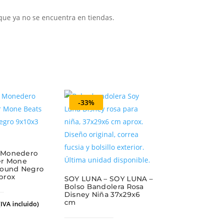
 que ya no se encuentra en tiendas.
-33%
 Monedero
er Mone
round Negro
prox
SOY LUNA – SOY LUNA –
Bolso Bandolera Rosa
Disney Niña 37x29x6
cm
(IVA incluido)