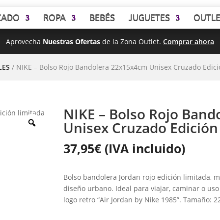
ZADO
ROPA
BEBÉS
JUGUETES
OUTL
Aprovecha
Nuestras Ofertas
de la Zona Outlet.
Comprar ahora
LES
/ NIKE – Bolso Rojo Bandolera 22x15x4cm Unisex Cruzado Edici
NIKE – Bolso Rojo Ban
Unisex Cruzado Edición
37,95
€
(IVA incluido)
Bolso bandolera Jordan rojo edición limitada, 
diseño urbano. Ideal para viajar, caminar o uso
logo retro “Air Jordan by Nike 1985”. Tamaño: 