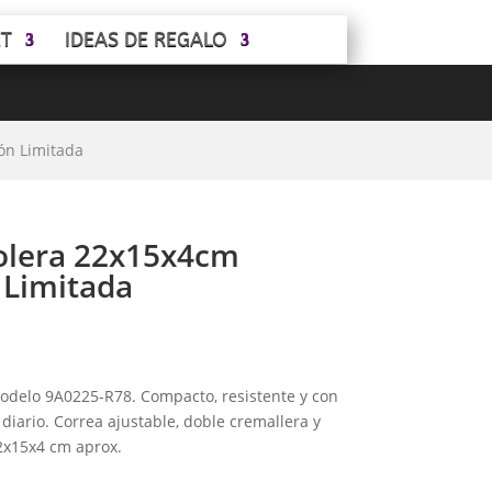
ET
IDEAS DE REGALO
ón Limitada
dolera 22x15x4cm
 Limitada
modelo 9A0225-R78. Compacto, resistente y con
 diario. Correa ajustable, doble cremallera y
22x15x4 cm aprox.