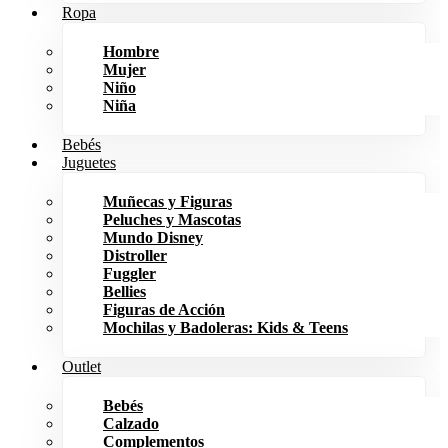
Ropa
Hombre
Mujer
Niño
Niña
Bebés
Juguetes
Muñecas y Figuras
Peluches y Mascotas
Mundo Disney
Distroller
Fuggler
Bellies
Figuras de Acción
Mochilas y Badoleras: Kids & Teens
Outlet
Bebés
Calzado
Complementos