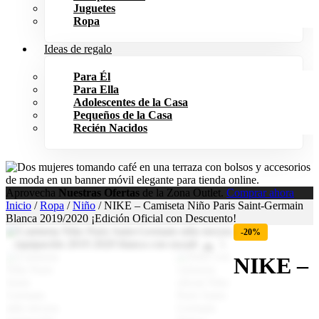
Juguetes
Ropa
Ideas de regalo
Para Él
Para Ella
Adolescentes de la Casa
Pequeños de la Casa
Recién Nacidos
Aprovecha
Nuestras Ofertas
de la Zona Outlet.
Comprar ahora
Inicio
/
Ropa
/
Niño
/ NIKE – Camiseta Niño Paris Saint-Germain
Blanca 2019/2020 ¡Edición Oficial con Descuento!
-20%
NIKE –