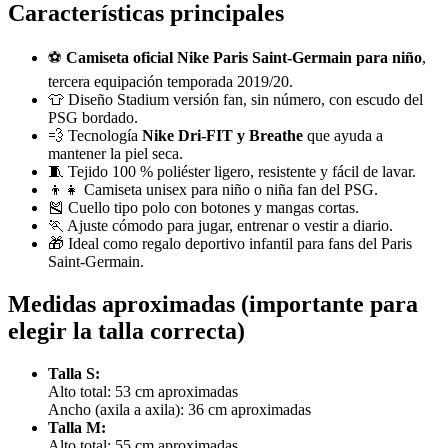
Características principales
⚽
Camiseta oficial Nike Paris Saint-Germain para niño
,
tercera equipación temporada 2019/20.
👕 Diseño Stadium versión fan, sin número, con escudo del
PSG bordado.
💨 Tecnología
Nike Dri-FIT y Breathe
que ayuda a
mantener la piel seca.
🧵 Tejido 100 % poliéster ligero, resistente y fácil de lavar.
👦👧 Camiseta unisex para niño o niña fan del PSG.
🎽 Cuello tipo polo con botones y mangas cortas.
🏃 Ajuste cómodo para jugar, entrenar o vestir a diario.
🎁 Ideal como regalo deportivo infantil para fans del Paris
Saint-Germain.
Medidas aproximadas (importante para
elegir la talla correcta)
Talla S:
Alto total: 53 cm aproximadas
Ancho (axila a axila): 36 cm aproximadas
Talla M:
Alto total: 55 cm aproximadas