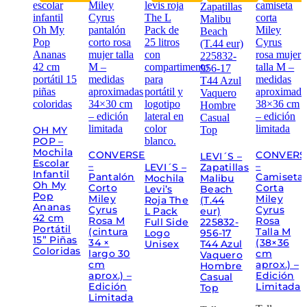
OH MY
POP –
Mochila
CONVERSE
CONVERS
LEVI´S –
Escolar
–
–
LEVI´S –
Zapatillas
Infantil
Pantalón
Camiseta
Mochila
Malibu
Oh My
Corto
Corta
Levi’s
Beach
Pop
Miley
Miley
Roja The
(T.44
Ananas
Cyrus
Cyrus
L Pack
eur)
42 cm
Rosa M
Rosa
Full Side
225832-
Portátil
(cintura
Talla M
Logo
956-17
15” Piñas
34 ×
(38×36
Unisex
T44 Azul
Coloridas
largo 30
cm
Vaquero
cm
aprox.) –
Hombre
aprox.) –
Edición
Casual
Edición
Limitada
Top
Limitada