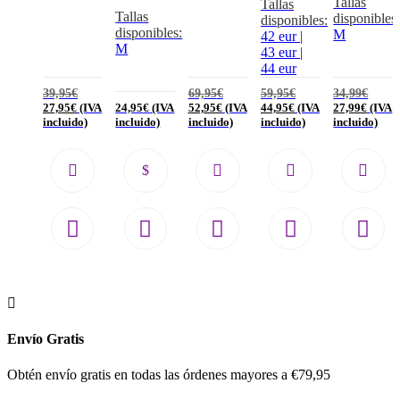
Tallas
Tallas
Tallas
disponibles
disponibles:
disponibles:
M
42 eur |
M
43 eur |
44 eur
39,95
€
69,95
€
59,95
€
34,99
€
27,95
€
(IVA
24,95
€
(IVA
52,95
€
(IVA
44,95
€
(IVA
27,99
€
(IVA
incluido)
incluido)
incluido)
incluido)
incluido)

Envío Gratis
Obtén envío gratis en todas las órdenes mayores a €79,95