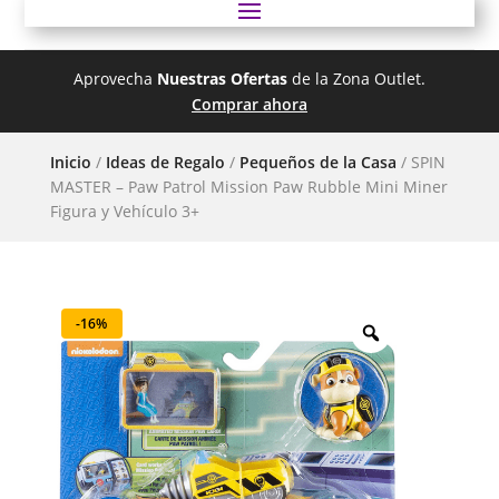
Aprovecha
Nuestras Ofertas
de la Zona Outlet.
Comprar ahora
Inicio
/
Ideas de Regalo
/
Pequeños de la Casa
/ SPIN
MASTER – Paw Patrol Mission Paw Rubble Mini Miner
Figura y Vehículo 3+
-16%