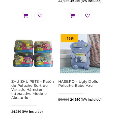
44,95
€
39,95
€
(IVA incluido)
-16%
ZHU ZHU PETS – Ratón
HASBRO – Ugly Dolls
de Peluche Surtido
Peluche Babo Azul
Variado Hámster
interactivo Modelo
Aleatorio
29,95
€
24,95
€
(IVA incluido)
24,95
€
(IVA incluido)