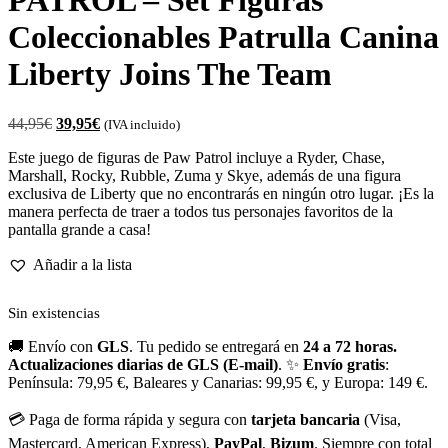
PATROL – Set Figuras
Coleccionables Patrulla Canina
Liberty Joins The Team
44,95
€
39,95
€
(IVA incluido)
Este juego de figuras de Paw Patrol incluye a Ryder, Chase,
Marshall, Rocky, Rubble, Zuma y Skye, además de una figura
exclusiva de Liberty que no encontrarás en ningún otro lugar. ¡Es la
manera perfecta de traer a todos tus personajes favoritos de la
pantalla grande a casa!
Añadir a la lista
Sin existencias
🚚 Envío con
GLS
. Tu pedido se entregará en
24 a 72 horas.
Actualizaciones diarias de GLS (E-mail)
. ✨
Envío gratis
:
Península: 79,95 €, Baleares y Canarias: 99,95 €, y Europa: 149 €.
💳 Paga de forma rápida y segura con
tarjeta bancaria
(Visa,
Mastercard, American Express),
PayPal
,
Bizum
. Siempre con total