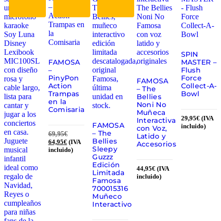
SPIN
FAMOSA
MASTER –
–
Flush
PinyPon
Force
FAMOSA
Action
Collect-A-
– The
Trampas
Bowl
Bellies
en la
Noni No
Comisaria
Muñeca
29,95
€
(IVA
Interactiva
FAMOSA
incluido)
con Voz,
– The
69,95
€
Latido y
Bellies
64,95
€
(IVA
Accesorios
Sleepy
incluido)
Guzzz
Edición
44,95
€
(IVA
Limitada
incluido)
Famosa
700015316
Muñeco
Interactivo