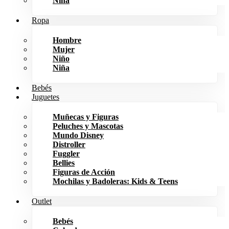
Niña
Ropa
Hombre
Mujer
Niño
Niña
Bebés
Juguetes
Muñecas y Figuras
Peluches y Mascotas
Mundo Disney
Distroller
Fuggler
Bellies
Figuras de Acción
Mochilas y Badoleras: Kids & Teens
Outlet
Bebés