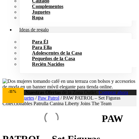
Calzado
Complementos
Juguetes
Ropa
Ideas de regalo
Para Él
Para Ella
Adolescentes de la Casa
Pequeños de la Casa
Recién Nacidos
-11%
Aprovecha
Nuestras Ofertas
de la Zona Outlet.
Comprar ahora
Inicio
/
Juguetes
/
Paw Patrol
/ PAW PATROL – Set Figuras
Coleccionables Patrulla Canina Liberty Joins The Team
PAW