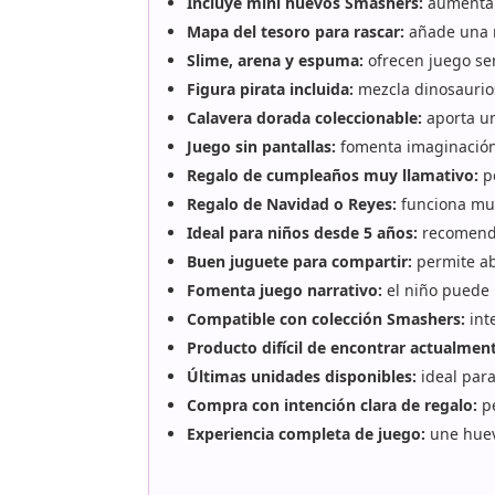
Incluye mini huevos Smashers:
aumenta 
Mapa del tesoro para rascar:
añade una m
Slime, arena y espuma:
ofrecen juego sen
Figura pirata incluida:
mezcla dinosaurios
Calavera dorada coleccionable:
aporta un
Juego sin pantallas:
fomenta imaginación,
Regalo de cumpleaños muy llamativo:
pe
Regalo de Navidad o Reyes:
funciona muy
Ideal para niños desde 5 años:
recomenda
Buen juguete para compartir:
permite ab
Fomenta juego narrativo:
el niño puede i
Compatible con colección Smashers:
int
Producto difícil de encontrar actualmen
Últimas unidades disponibles:
ideal para
Compra con intención clara de regalo:
pe
Experiencia completa de juego:
une huevo