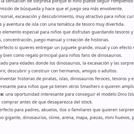
la sensación de sorpresa porque el niño puede seguir rompiendo 
isión de búsqueda y hace que el juego sea más envolvente.
sorial, excavación y descubrimiento, muy atractivo para niños cur
 y aventura de isla con una temática de tesoro muy divertida.
 elemento especial para niños que disfrutan guardando tesoros y 
 concentración, juego manual y creación de historias.
rfecto si quieres entregar un juguete grande, visual y con efecto 
 bien como regalo principal para niños fans de dinosaurios.
do para edades donde los dinosaurios, la excavación y las sorpr
rir, descubrir y construir con hermanos, amigos o adultos.
nventar historias de piratas, islas, dinosaurios feroces, tesoros y 
eresante para niños que ya tienen otros Smashers o quieren ampli
te:
una oportunidad interesante para conseguir el modelo Dino Isl
 comprar antes de que desaparezca del stock.
rfecto para padres, abuelos, tíos o familiares que quieren sorpre
 gigante, dinosaurios, slime, arena, mapa, piezas, mini huevos, pi