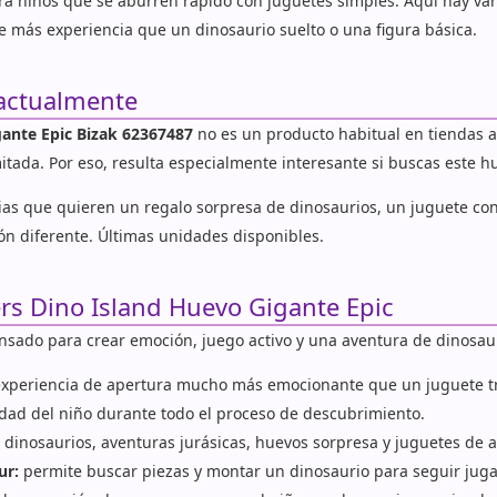
 niños que se aburren rápido con juguetes simples. Aquí hay vari
ece más experiencia que un dinosaurio suelto o una figura básica.
 actualmente
ante Epic Bizak 62367487
no es un producto habitual en tiendas 
itada. Por eso, resulta especialmente interesante si buscas este h
as que quieren un regalo sorpresa de dinosaurios, un juguete co
ón diferente. Últimas unidades disponibles.
rs Dino Island Huevo Gigante Epic
nsado para crear emoción, juego activo y una aventura de dinosau
xperiencia de apertura mucho más emocionante que un juguete tr
dad del niño durante todo el proceso de descubrimiento.
 dinosaurios, aventuras jurásicas, huevos sorpresa y juguetes de a
ur:
permite buscar piezas y montar un dinosaurio para seguir jug