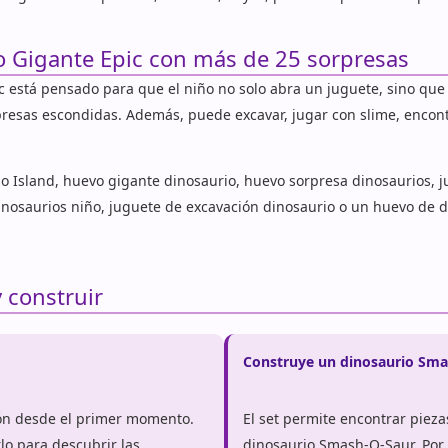
 Gigante Epic con más de 25 sorpresas
 está pensado para que el niño no solo abra un juguete, sino que
esas escondidas. Además, puede excavar, jugar con slime, encontr
o Island, huevo gigante dinosaurio, huevo sorpresa dinosaurios, 
inosaurios niño, juguete de excavación dinosaurio o un huevo de di
 construir
Construye un dinosaurio Sma
ión desde el primer momento.
El set permite encontrar piez
lo para descubrir las
dinosaurio Smash-O-Saur. Por 