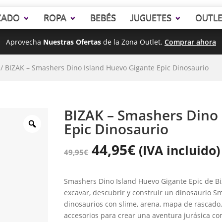
ZADO
ROPA
BEBÉS
JUGUETES
OUTL
Aprovecha
Nuestras Ofertas
de la Zona Outlet.
Comprar ahora
/ BIZAK – Smashers Dino Island Huevo Gigante Epic Dinosaurio
BIZAK – Smashers Dino 
Epic Dinosaurio
44,95
€
(IVA incluido)
49,95
€
Smashers Dino Island Huevo Gigante Epic de B
excavar, descubrir y construir un dinosaurio 
dinosaurios con slime, arena, mapa de rascado, 
accesorios para crear una aventura jurásica co