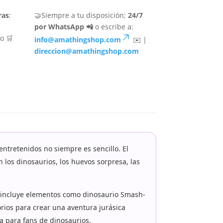
ras
:
🤝Siempre a tu disposición;
24/7
por WhatsApp 📲
o escribe a:
o 🛒
info@amathingshop.com
✉️ |
direccion@amathingshop.com
tretenidos no siempre es sencillo. El
los dinosaurios, los huevos sorpresa, las
, incluye elementos como dinosaurio Smash-
rios para crear una aventura jurásica
a para fans de dinosaurios.