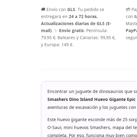
🚚 Envío con
GLS
. Tu pedido se
💳 Pa
entregará en
24 a 72 horas.
con
t
Actualizaciones diarias de GLS (E-
Maste
mail)
. ✨
Envío gratis
: Península:
PayP
79,95 €, Baleares y Canarias: 99,95 €,
segur
y Europa: 149 €.
Encontrar un juguete de dinosaurios que s
Smashers Dino Island Huevo Gigante Epic 
aventuras de excavación y los juguetes con
Este huevo gigante esconde más de 25 sorp
O-Saur, mini huevos Smashers, mapa del tes
completa. Por eso, funciona muy bien como