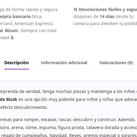
ga de forma rápida y segura
🔄
Devoluciones fáciles y segu
arjeta bancaria
(Visa,
dispones de
14 días
desde tu
rcard, American Express),
compra para devolver tu pedid
al
,
Bizum
. Siempre con total
idad 🔒.
Descripción
Información adicional
Valoraciones (0)
orprenda de verdad, tenga muchas piezas y mantenga a los niños en
de Bizak
es una opción muy potente para niños y niñas que adoran 
 efecto descubrimiento.
resas para romper, excavar, rascar, descubrir y construir. Además
oro, arena, slime, espuma, figura pirata, calavera dorada y acceso
 regalo de cumpleaños, Navidad, Reyes, premio especial o sorpres