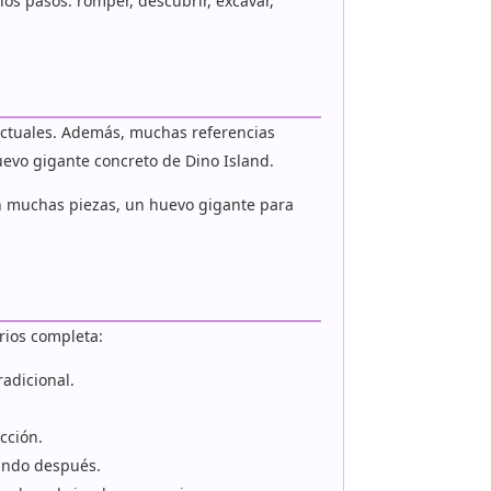
os pasos: romper, descubrir, excavar,
actuales. Además, muchas referencias
uevo gigante concreto de Dino Island.
n muchas piezas, un huevo gigante para
rios completa:
adicional.
cción.
ando después.