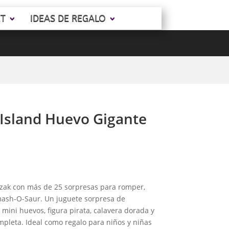
ET
IDEAS DE REGALO
Island Huevo Gigante
izak con más de 25 sorpresas para romper,
Smash-O-Saur. Un juguete sorpresa de
mini huevos, figura pirata, calavera dorada y
mpleta. Ideal como regalo para niños y niñas