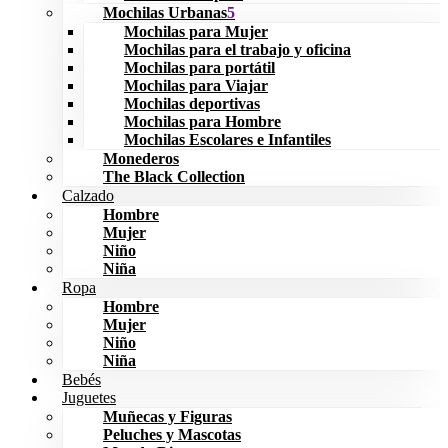
Mochilas Urbanas
Mochilas para Mujer
Mochilas para el trabajo y oficina
Mochilas para portátil
Mochilas para Viajar
Mochilas deportivas
Mochilas para Hombre
Mochilas Escolares e Infantiles
Monederos
The Black Collection
Calzado
Hombre
Mujer
Niño
Niña
Ropa
Hombre
Mujer
Niño
Niña
Bebés
Juguetes
Muñecas y Figuras
Peluches y Mascotas