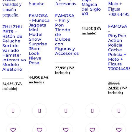
Mágica
del Siglo
XXI
FAMOSA
FAMOSA
– Muñeca
– Pin y
Jaggets
Pon
FAMOSA
ZHU ZHU
44,95
€
(IVA
Mini
Tienda
–
PETS –
incluido)
Model
de
PinyPon
Ratón de
Snow
Dulces
Action
Peluche
Surprise
con
Policía
Surtido
35cm
Figuras y
Coche
Variado
Look
Accesorios
Policía +
Hámster
Nieve
Moto +
interactivo
Rosa
Figura
Modelo
27,95
€
(IVA
700014495
Aleatorio
incluido)
44,95
€
(IVA
incluido)
29,95
€
24,95
€
(IVA
24,95
€
(IVA
incluido)
incluido)