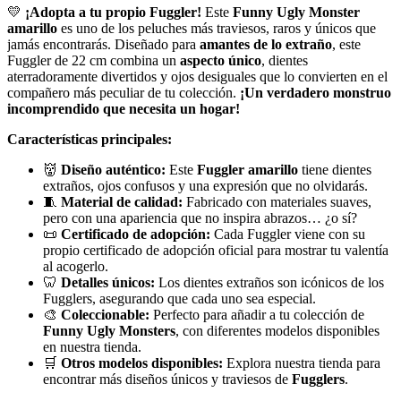
💛
¡Adopta a tu propio Fuggler!
Este
Funny Ugly Monster
amarillo
es uno de los peluches más traviesos, raros y únicos que
jamás encontrarás. Diseñado para
amantes de lo extraño
, este
Fuggler de 22 cm combina un
aspecto único
, dientes
aterradoramente divertidos y ojos desiguales que lo convierten en el
compañero más peculiar de tu colección.
¡Un verdadero monstruo
incomprendido que necesita un hogar!
Características principales:
👹
Diseño auténtico:
Este
Fuggler amarillo
tiene dientes
extraños, ojos confusos y una expresión que no olvidarás.
🧵
Material de calidad:
Fabricado con materiales suaves,
pero con una apariencia que no inspira abrazos… ¿o sí?
📜
Certificado de adopción:
Cada Fuggler viene con su
propio certificado de adopción oficial para mostrar tu valentía
al acogerlo.
🦷
Detalles únicos:
Los dientes extraños son icónicos de los
Fugglers, asegurando que cada uno sea especial.
🎨
Coleccionable:
Perfecto para añadir a tu colección de
Funny Ugly Monsters
, con diferentes modelos disponibles
en nuestra tienda.
🛒
Otros modelos disponibles:
Explora nuestra tienda para
encontrar más diseños únicos y traviesos de
Fugglers
.