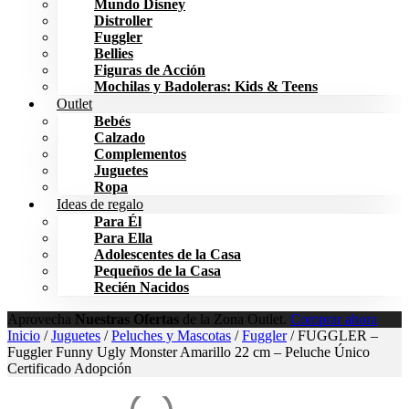
Mundo Disney
Distroller
Fuggler
Bellies
Figuras de Acción
Mochilas y Badoleras: Kids & Teens
Outlet
Bebés
Calzado
Complementos
Juguetes
Ropa
Ideas de regalo
Para Él
Para Ella
Adolescentes de la Casa
Pequeños de la Casa
Recién Nacidos
Aprovecha
Nuestras Ofertas
de la Zona Outlet.
Comprar ahora
Inicio
/
Juguetes
/
Peluches y Mascotas
/
Fuggler
/ FUGGLER –
Fuggler Funny Ugly Monster Amarillo 22 cm – Peluche Único
Certificado Adopción