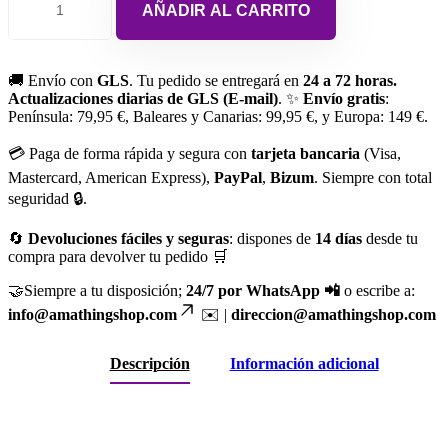
AÑADIR AL CARRITO
🚚 Envío con
GLS
. Tu pedido se entregará en
24 a 72 horas.
Actualizaciones diarias de GLS (E-mail)
. ✨
Envío gratis
:
Península: 79,95 €, Baleares y Canarias: 99,95 €, y Europa: 149 €.
💳 Paga de forma rápida y segura con
tarjeta bancaria
(Visa,
Mastercard, American Express),
PayPal
,
Bizum
. Siempre con total
seguridad 🔒.
🔄
Devoluciones fáciles y seguras
: dispones de
14 días
desde tu
compra para devolver tu pedido 🛒
🤝Siempre a tu disposición;
24/7 por WhatsApp 📲
o escribe a:
info@amathingshop.com
✉️ |
direccion@amathingshop.com
Descripción
Información adicional