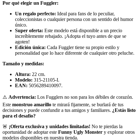
Por qué elegir un Fuggler:
Un regalo perfecto:
Ideal para fans de lo peculiar,
coleccionistas o cualquier persona con un sentido del humor
único.
Super oferta:
Este modelo está disponible a un precio
increíblemente rebajado. ¡Adopta el tuyo antes de que se
agoten!
Edición única:
Cada Fuggler tiene su propio estilo y
personalidad que lo hace diferente de cualquier otro peluche.
Tamaño y medidas:
Altura:
22 cm.
Modelo:
315-21105-I.
EAN:
5056289410097.
⚠️
Advertencia:
Los Fugglers no son para los débiles de corazón.
Este
monstruo amarillo
te mirará fijamente, se burlará de tus
decisiones y puede confundir a tus amigos y familiares.
¿Estás listo
para el desafío?
🚨
¡Oferta exclusiva y unidades limitadas!
No te pierdas la
oportunidad de adoptar este
Funny Ugly Monster
y explorar otros
modelos disponibles en nuestra tienda.