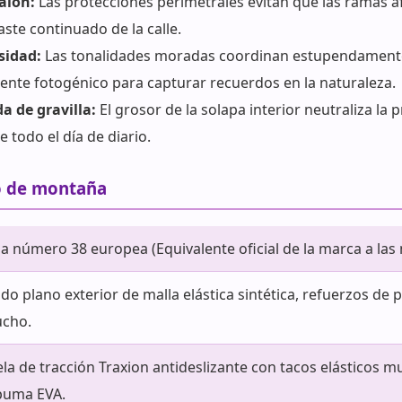
alón:
Las protecciones perimetrales evitan que las ramas a
aste continuado de la calle.
sidad:
Las tonalidades moradas coordinan estupendamente 
nte fotogénico para capturar recuerdos en la naturaleza.
a de gravilla:
El grosor de la solapa interior neutraliza la
 todo el día de diario.
co de montaña
la número 38 europea (Equivalente oficial de la marca a la
ido plano exterior de malla elástica sintética, refuerzos de 
ucho.
la de tracción Traxion antideslizante con tacos elásticos 
puma EVA.