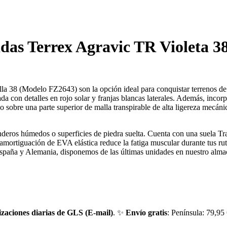
as Terrex Agravic TR Violeta 3
alla 38 (Modelo FZ2643) son la opción ideal para conquistar terrenos de
a con detalles en rojo solar y franjas blancas laterales. Además, inco
sobre una parte superior de malla transpirable de alta ligereza mecánica
nderos húmedos o superficies de piedra suelta. Cuenta con una suela Tr
amortiguación de EVA elástica reduce la fatiga muscular durante tus ruta
spaña y Alemania, disponemos de las últimas unidades en nuestro alma
izaciones diarias de GLS (E-mail)
. ✨
Envío gratis
: Península: 79,95