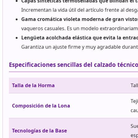
Capas sintéticas termoselladas que blindan el t
Incrementan la vida útil del artículo frente al desg
Gama cromática violeta moderna de gran visto
vaqueros casuales. Es un modelo extraordinariame
Lengüeta acolchada elástica que evita la entrad
Garantiza un ajuste firme y muy agradable durante
Especificaciones sencillas del calzado técni
Talla de la Horma
Tal
Tej
Composición de la Lona
ca
Sue
Tecnologías de la Base
es