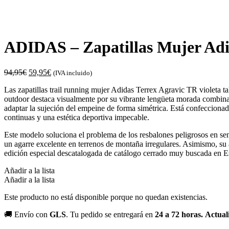
ADIDAS – Zapatillas Mujer Adid
94,95
€
59,95
€
(IVA incluido)
Las zapatillas trail running mujer Adidas Terrex Agravic TR violeta t
outdoor destaca visualmente por su vibrante lengüeta morada combinad
adaptar la sujeción del empeine de forma simétrica. Está confeccionado 
continuas y una estética deportiva impecable.
Este modelo soluciona el problema de los resbalones peligrosos en se
un agarre excelente en terrenos de montaña irregulares. Asimismo, su 
edición especial descatalogada de catálogo cerrado muy buscada en E
Añadir a la lista
Añadir a la lista
Este producto no está disponible porque no quedan existencias.
🚚 Envío con
GLS
. Tu pedido se entregará en
24 a 72 horas.
Actual