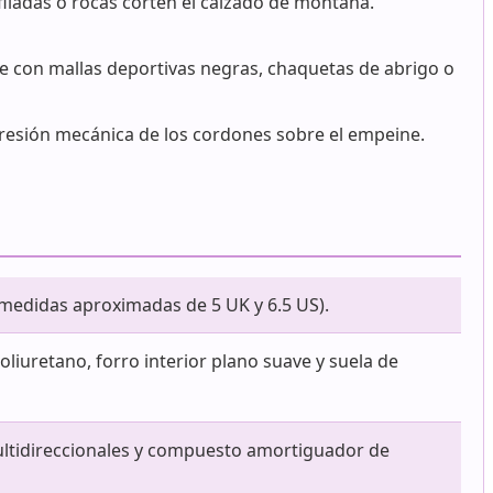
filadas o rocas corten el calzado de montaña.
con mallas deportivas negras, chaquetas de abrigo o
 presión mecánica de los cordones sobre el empeine.
s medidas aproximadas de 5 UK y 6.5 US).
poliuretano, forro interior plano suave y suela de
multidireccionales y compuesto amortiguador de