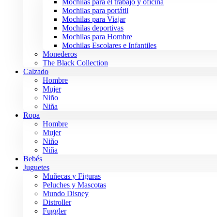
Mochilas para el trabajo y oficina
Mochilas para portátil
Mochilas para Viajar
Mochilas deportivas
Mochilas para Hombre
Mochilas Escolares e Infantiles
Monederos
The Black Collection
Calzado
Hombre
Mujer
Niño
Niña
Ropa
Hombre
Mujer
Niño
Niña
Bebés
Juguetes
Muñecas y Figuras
Peluches y Mascotas
Mundo Disney
Distroller
Fuggler