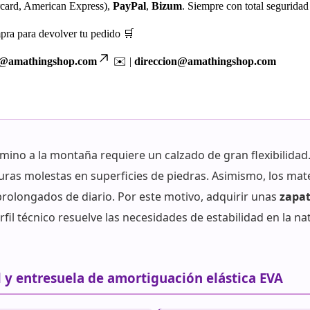
rcard, American Express),
PayPal
,
Bizum
. Siempre con total seguridad 
pra para devolver tu pedido 🛒
o@amathingshop.com
✉️ |
direccion@amathingshop.com
mino a la montaña requiere un calzado de gran flexibilidad.
as molestas en superficies de piedras. Asimismo, los mater
 prolongados de diario. Por este motivo, adquirir unas
zapat
fil técnico resuelve las necesidades de estabilidad en la 
 y entresuela de amortiguación elástica EVA