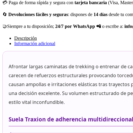
💳 Paga de forma rápida y segura con
tarjeta bancaria
(Visa, Maste
🔄
Devoluciones fáciles y seguras
: dispones de
14 días
desde tu com
🤝Siempre a tu disposición;
24/7 por WhatsApp 📲
o escribe a:
inf
Descripción
Información adicional
Afrontar largas caminatas de trekking o entrenar de ca
carecen de refuerzos estructurales provocando torcedur
causan ampollas e irritaciones elásticas tras trayectos
una decisión excelente. Su volumen estructurado de per
estilo vital inconfundible.
Suela Traxion de adherencia multidireccional