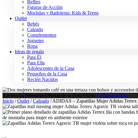
Bellies
Figuras de Acción
Mochilas y Badoleras: Kids & Teens
Outlet
Bebés
Calzado
Complementos
Juguetes
Ropa
Ideas de regalo
Para Él
Para Ella
Adolescentes de la Casa
Pequeños de la Casa
Recién Nacidos
Aprovecha
Nuestras Ofertas
de la Zona Outlet.
Comprar ahora
Inicio
/
Outlet
/
Calzado
/ ADIDAS – Zapatillas Mujer Adidas Terrex 