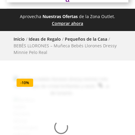
Aprovecha
Nuestras Ofertas
de la Zona Outlet.
Comprar ahora
Inicio
/
Ideas de Regalo
/
Pequeños de la Casa
/
BEBÉS LLORONES – Muñeca Bebés Llorones Dressy
Minnie Pelo Real
-10%