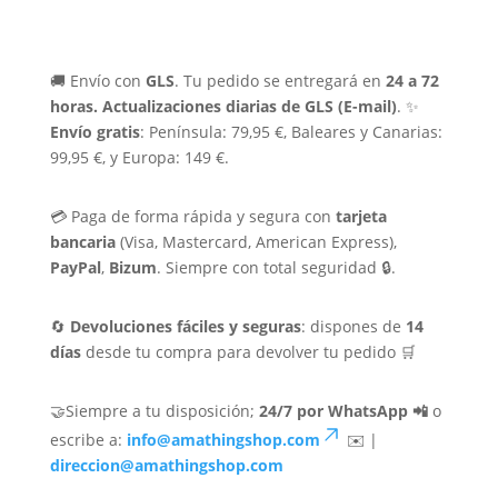
🚚 Envío con
GLS
. Tu pedido se entregará en
24 a 72
horas.
Actualizaciones diarias de GLS (E-mail)
. ✨
Envío gratis
: Península: 79,95 €, Baleares y Canarias:
99,95 €, y Europa: 149 €.
💳 Paga de forma rápida y segura con
tarjeta
bancaria
(Visa, Mastercard, American Express),
PayPal
,
Bizum
. Siempre con total seguridad 🔒.
🔄
Devoluciones fáciles y seguras
: dispones de
14
días
desde tu compra para devolver tu pedido 🛒
🤝Siempre a tu disposición;
24/7 por WhatsApp 📲
o
escribe a:
info@amathingshop.com
✉️ |
direccion@amathingshop.com