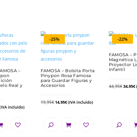
-25%
-22%
FAMOSA – Pi
Magnética 
Proyector L
Infantil
FAMOSA –
FAMOSA – Bolsita Porta
ypon
Pinypon Rosa Famosa
ición
para Guardar Figuras y
elo Real y
Accesorios
44,95
€
34,95
€
19,95
€
14,95
€
(IVA incluido)
(IVA incluido)