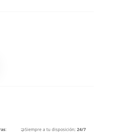
ras
:
🤝Siempre a tu disposición;
24/7