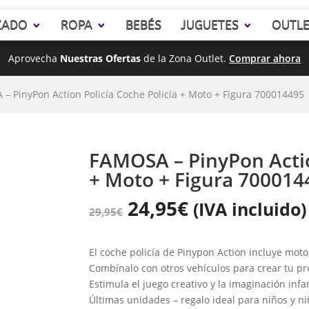
ZADO
ROPA
BEBÉS
JUGUETES
OUTL
Aprovecha
Nuestras Ofertas
de la Zona Outlet.
Comprar ahora
– PinyPon Action Policía Coche Policía + Moto + Figura 700014495
FAMOSA – PinyPon Actio
+ Moto + Figura 700014
24,95
€
(IVA incluido)
29,95
€
El coche policía de Pinypon Action incluye moto,
Combínalo con otros vehículos para crear tu pr
Estimula el juego creativo y la imaginación infan
Últimas unidades – regalo ideal para niños y ni