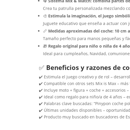
🔄
Sistema Mix & Match: combina partes de
Crea tu patrulla personalizada mezclando 
🎨
Estimula la imaginación, el juego simbóli
Juguete educativo que enseña a actuar con ju
📏
Medidas aproximadas del coche: 10 cm a
Tamaño perfecto para manos pequeñas y fáci
🎁
Regalo original para niño o niña de 4 añ
Ideal para cumpleaños, Navidad, comuniones
✅
Beneficios y razones de c
✔️ Estimula el juego creativo y de rol – desarro
✔️ Compatible con otros sets Mix is Max – más
✔️ Incluye moto + figura + coche + accesorios
✔️ Ideal como regalo para niño/a de 4 años – e
✔️ Palabras clave buscadas: “Pinypon coche poli
✔️ Últimas unidades disponibles – oportunida
✔️ Producto muy buscado en buscadores de Esp