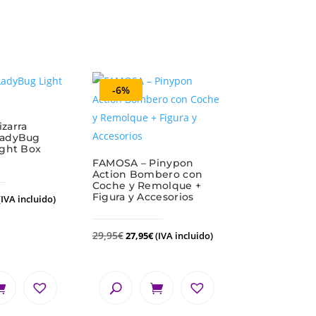
-6%
zarra
LadyBug
ight Box
FAMOSA – Pinypon
Action Bombero con
Coche y Remolque +
Figura y Accesorios
(IVA incluido)
29,95
€
27,95
€
(IVA incluido)