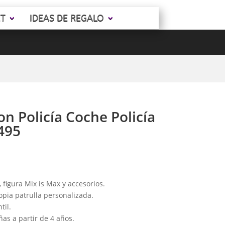
ET
IDEAS DE REGALO
n Policía Coche Policía
495
 figura Mix is Max y accesorios.
opia patrulla personalizada.
til.
ñas a partir de 4 años.