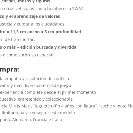
 coches, motos y figuras
con otros vehículos como bomberos o SWAT.
co y el aprendizaje de valores
sticia y cuidar a los ciudadanos.
lto x 11,5 cm ancho x 5 cm profundidad
l de transportar.
os o más – edición buscada y divertida
 o como sorpresa especial.
ompra:
lla empatía y resolución de conflictos
 valor y más diversión en cada juego
 – experiencia completa desde el primer momento
ducativo, entretenido y coleccionable
cía Mix is Max”, “juguete niño 4 años con figura”, “coche y moto Pin
d limitada para conseguir este modelo
aña, Alemania, Francia e Italia