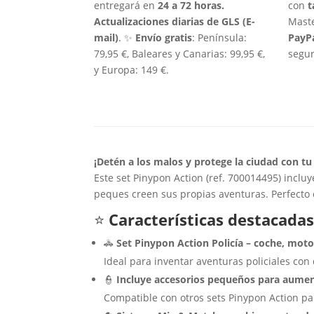
entregará en
24 a 72 horas.
con
t
Actualizaciones diarias de GLS (E-
Maste
mail)
. ✨
Envío gratis
: Península:
PayP
79,95 €, Baleares y Canarias: 99,95 €,
segur
y Europa: 149 €.
¡Detén a los malos y protege la ciudad con tu
Este set Pinypon Action (ref. 700014495) inclu
peques creen sus propias aventuras. Perfecto 
⭐️
Características destacadas
🚓
Set Pinypon Action Policía – coche, moto
Ideal para inventar aventuras policiales con
👮
Incluye accesorios pequeños para aument
Compatible con otros sets Pinypon Action par