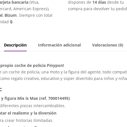
arjeta bancaria
(Visa,
dispones de
14 días
desde tu
rcard, American Express),
compra para devolver tu pedid
al
,
Bizum
. Siempre con total
idad 🔒.
Descripción
Información adicional
Valoraciones (0)
 propio coche de policía Pinypon!
ye un coche de policía, una moto y la figura del agente, todo compat
como regalo creativo, educativo y súper divertido para niños y niñ
:
 y figura Mix is Max (ref. 700014495)
 diferentes piezas intercambiables.
ar el realismo y la diversión
a crear historias ilimitadas.