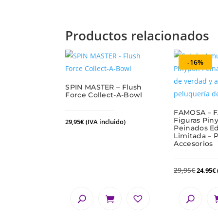
Productos relacionados
-16%
SPIN MASTER – Flush
Force Collect-A-Bowl
FAMOSA – 
Figuras Pin
29,95
€
(IVA incluido)
Peinados Ed
Limitada – P
Accesorios
29,95
€
24,95
€