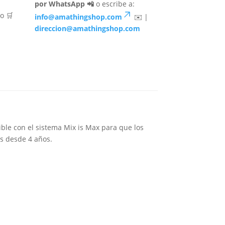
por WhatsApp 📲
o escribe a:
o 🛒
info@amathingshop.com
✉️ |
direccion@amathingshop.com
ible con el sistema Mix is Max para que los
as desde 4 años.