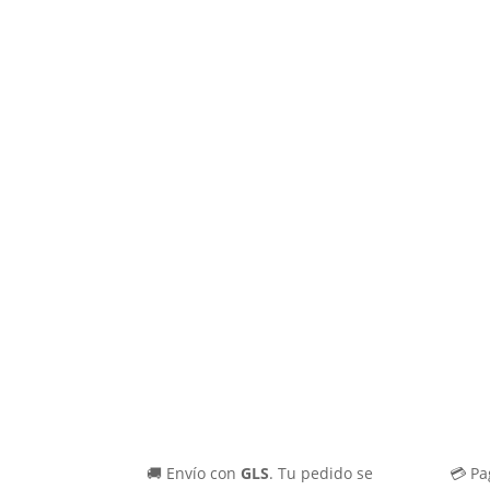
🚚 Envío con
GLS
. Tu pedido se
💳 Pa