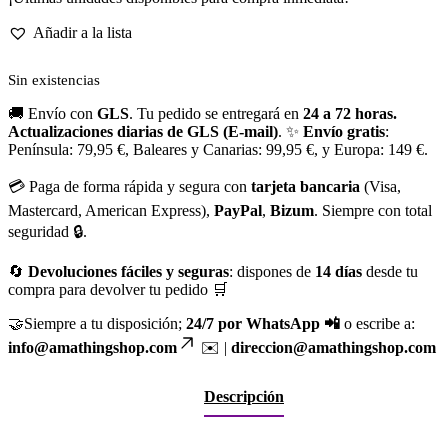
Añadir a la lista
Sin existencias
🚚 Envío con
GLS
. Tu pedido se entregará en
24 a 72 horas.
Actualizaciones diarias de GLS (E-mail)
. ✨
Envío gratis
:
Península: 79,95 €, Baleares y Canarias: 99,95 €, y Europa: 149 €.
💳 Paga de forma rápida y segura con
tarjeta bancaria
(Visa,
Mastercard, American Express),
PayPal
,
Bizum
. Siempre con total
seguridad 🔒.
🔄
Devoluciones fáciles y seguras
: dispones de
14 días
desde tu
compra para devolver tu pedido 🛒
🤝Siempre a tu disposición;
24/7 por WhatsApp 📲
o escribe a:
info@amathingshop.com
✉️ |
direccion@amathingshop.com
Descripción