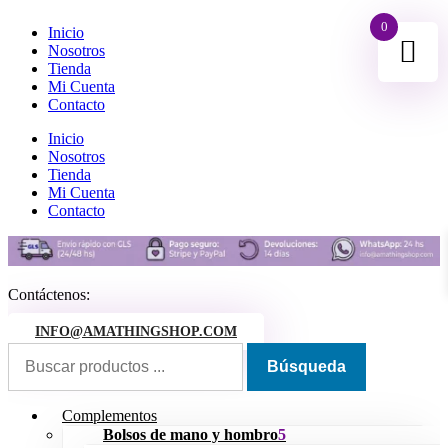
0
Inicio
Nosotros
Tienda
Mi Cuenta
Contacto
Inicio
Nosotros
Tienda
Mi Cuenta
Contacto
Contáctenos:
INFO@AMATHINGSHOP.COM
Complementos
Bolsos de mano y hombro