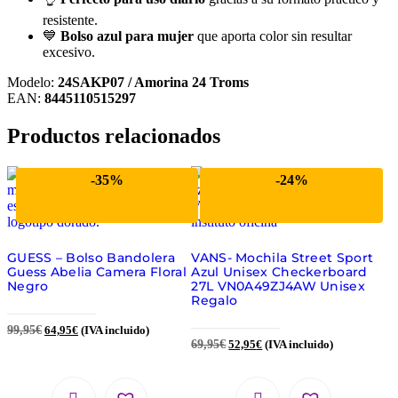
resistente.
💙
Bolso azul para mujer
que aporta color sin resultar
excesivo.
Modelo:
24SAKP07 / Amorina 24 Troms
EAN:
8445110515297
Productos relacionados
-35%
-24%
GUESS – Bolso Bandolera
VANS- Mochila Street Sport
Guess Abelia Camera Floral
Azul Unisex Checkerboard
Negro
27L VN0A49ZJ4AW Unisex
Regalo
99,95
€
64,95
€
(IVA incluido)
69,95
€
52,95
€
(IVA incluido)