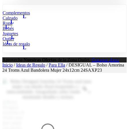
Complementos
Calzado
Ropa
Bebés
Juguetes
Outlet
Ideas de regalo
Aprovecha
Nuestras Ofertas
de la Zona Outlet.
Comprar ahora
Inicio
/
Ideas de Regalo
/
Para Ella
/ DESIGUAL – Bolso Amorina
24 Troms Azul Bandolera Mujer 24x12cm 24SAXP23