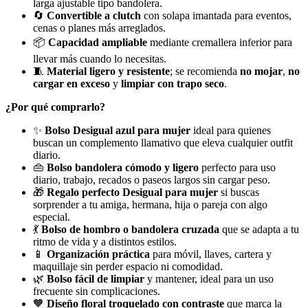
larga ajustable tipo bandolera.
🔄
Convertible a clutch
con solapa imantada para eventos,
cenas o planes más arreglados.
📦
Capacidad ampliable
mediante cremallera inferior para
llevar más cuando lo necesitas.
🧵
Material ligero y resistente
; se recomienda
no mojar
,
no
cargar en exceso
y
limpiar con trapo seco
.
¿Por qué comprarlo?
✨
Bolso Desigual azul para mujer
ideal para quienes
buscan un complemento llamativo que eleva cualquier outfit
diario.
👜
Bolso bandolera cómodo y ligero
perfecto para uso
diario, trabajo, recados o paseos largos sin cargar peso.
🎁
Regalo perfecto Desigual para mujer
si buscas
sorprender a tu amiga, hermana, hija o pareja con algo
especial.
💃
Bolso de hombro o bandolera cruzada
que se adapta a tu
ritmo de vida y a distintos estilos.
📱
Organización práctica
para móvil, llaves, cartera y
maquillaje sin perder espacio ni comodidad.
🌿
Bolso fácil de limpiar
y mantener, ideal para un uso
frecuente sin complicaciones.
🧡
Diseño floral troquelado con contraste
que marca la