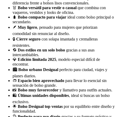
diferencia frente a bolsos lisos convencionales.
👗
Bolso versátil para vestir o casual
que combina con
vaqueros, vestidos y looks de oficina.
🧳
Bolso compacto para viajar
ideal como bolso principal o
secundario.
🪶
Muy ligero
, pensado para mujeres que priorizan
comodidad sin renunciar al diseño.
🔒
Cierre seguro
con solapa imantada y cremalleras
resistentes.
🔁
Dos estilos en un solo bolso
gracias a sus asas
intercambiables.
💎
Edición limitada 2025
, modelo especial difícil de
encontrar.
🏙️
Bolso urbano Desigual
perfecto para ciudad, viajes y
planes diarios.
👝
Espacio bien aprovechado
para llevar lo esencial sin
sensación de bolso grande.
📸
Bolso muy favorecedor
y llamativo para outfits actuales.
🛍️
Últimas unidades disponibles
, ideal si buscas un bolso
exclusivo.
🌟
Bolso Desigual top ventas
por su equilibrio entre diseño y
funcionalidad.
👌
Perfecto para uso diario
gracias a su formato práctico y