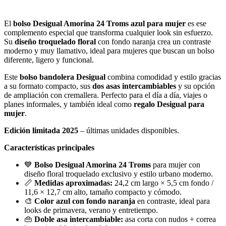
El
bolso Desigual Amorina 24 Troms azul para mujer
es ese
complemento especial que transforma cualquier look sin esfuerzo.
Su
diseño troquelado floral
con fondo naranja crea un contraste
moderno y muy llamativo, ideal para mujeres que buscan un bolso
diferente, ligero y funcional.
Este
bolso bandolera Desigual
combina comodidad y estilo gracias
a su formato compacto, sus
dos asas intercambiables
y su opción
de ampliación con cremallera. Perfecto para el día a día, viajes o
planes informales, y también ideal como
regalo Desigual para
mujer
.
Edición limitada 2025
– últimas unidades disponibles.
Características principales
💙
Bolso Desigual Amorina 24 Troms
para mujer con
diseño floral troquelado exclusivo y estilo urbano moderno.
📏
Medidas aproximadas:
24,2 cm largo × 5,5 cm fondo /
11,6 × 12,7 cm alto, tamaño compacto y cómodo.
🎨
Color azul con fondo naranja
en contraste, ideal para
looks de primavera, verano y entretiempo.
👜
Doble asa intercambiable:
asa corta con nudos + correa