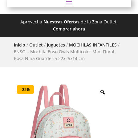
Aprovecha
Nuestras Ofertas
de la Zona Outlet.
Comprar ahora
Inicio
/
Outlet
/
Juguetes
/
MOCHILAS INFANTILES
/
ENSO – Mochila Enso Owls Multicolor Mini Floral
Rosa Niña Guardería 22x25x14 cm
-22%