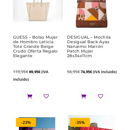
GUESS – Bolso Mujer
DESIGUAL – Mochila
de Hombro Leticia
Desigual Back Ayax
Tote Grande Beige
Nanaimo Marrón
Crudo Oferta Regalo
Patch Mujer
Elegante
28x34x11cm
119,95
€
94,95
€
89,95
€
(IVA
74,95
€
(IVA incluido)
incluido)
-23%
-35%