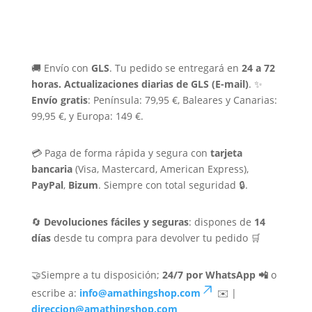
🚚 Envío con
GLS
. Tu pedido se entregará en
24 a 72
horas.
Actualizaciones diarias de GLS (E-mail)
. ✨
Envío gratis
: Península: 79,95 €, Baleares y Canarias:
99,95 €, y Europa: 149 €.
💳 Paga de forma rápida y segura con
tarjeta
bancaria
(Visa, Mastercard, American Express),
PayPal
,
Bizum
. Siempre con total seguridad 🔒.
🔄
Devoluciones fáciles y seguras
: dispones de
14
días
desde tu compra para devolver tu pedido 🛒
🤝Siempre a tu disposición;
24/7 por WhatsApp 📲
o
escribe a:
info@amathingshop.com
✉️ |
direccion@amathingshop.com