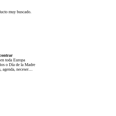
oducto muy buscado.
ncontrar
 en toda Europa
ños o Día de la Madre
s, agenda, neceser…