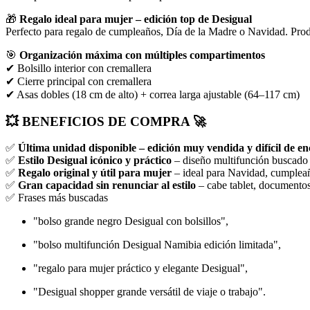
🎁
Regalo ideal para mujer – edición top de Desigual
Perfecto para regalo de cumpleaños, Día de la Madre o Navidad. Pr
🎯
Organización máxima con múltiples compartimentos
✔ Bolsillo interior con cremallera
✔ Cierre principal con cremallera
✔ Asas dobles (18 cm de alto) + correa larga ajustable (64–117 cm)
💥 BENEFICIOS DE COMPRA 🚀
✅
Última unidad disponible – edición muy vendida y difícil de e
✅
Estilo Desigual icónico y práctico
– diseño multifunción buscado
✅
Regalo original y útil para mujer
– ideal para Navidad, cumplea
✅
Gran capacidad sin renunciar al estilo
– cabe tablet, documento
✅ Frases más buscadas
"bolso grande negro Desigual con bolsillos",
"bolso multifunción Desigual Namibia edición limitada",
"regalo para mujer práctico y elegante Desigual",
"Desigual shopper grande versátil de viaje o trabajo".