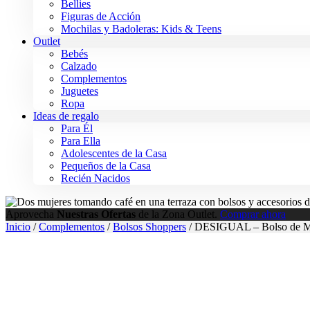
Bellies
Figuras de Acción
Mochilas y Badoleras: Kids & Teens
Outlet
Bebés
Calzado
Complementos
Juguetes
Ropa
Ideas de regalo
Para Él
Para Ella
Adolescentes de la Casa
Pequeños de la Casa
Recién Nacidos
Aprovecha
Nuestras Ofertas
de la Zona Outlet.
Comprar ahora
Inicio
/
Complementos
/
Bolsos Shoppers
/ DESIGUAL – Bolso de Mu