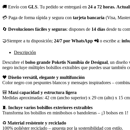
🚚 Envío con
GLS
. Tu pedido se entregará en
24 a 72 horas.
Actual
💳 Paga de forma rápida y segura con
tarjeta bancaria
(Visa, Maste
🔄
Devoluciones fáciles y seguras
: dispones de
14 días
desde tu com
🤝Siempre a tu disposición;
24/7 por WhatsApp 📲
o escribe a:
inf
Descripción
Descubre el
bolso grande Poketis Namibia de Desigual
, un diseño 
negro incluye múltiples bolsillos extraíbles que puedes usar también
🖤
Diseño versátil, elegante y multifunción
Color negro con pespuntes blancos y mensajes inspiradores – combina 
🎒
Maxi capacidad y estructura ligera
Medidas aproximadas: 42 cm (ancho superior) x 29 cm (alto) x 15 cm (f
🧵
Incluye varios bolsillos exteriores extraíbles
Transforma los bolsillos en minibolsos o bandoleras – ¡3 bolsos en 1!
♻️
Material resistente y reciclado
100% poliéster reciclado – apuesta por la sostenibilidad con estilo.