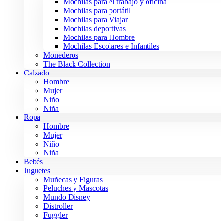
Mochilas para el trabajo y oficina
Mochilas para portátil
Mochilas para Viajar
Mochilas deportivas
Mochilas para Hombre
Mochilas Escolares e Infantiles
Monederos
The Black Collection
Calzado
Hombre
Mujer
Niño
Niña
Ropa
Hombre
Mujer
Niño
Niña
Bebés
Juguetes
Muñecas y Figuras
Peluches y Mascotas
Mundo Disney
Distroller
Fuggler