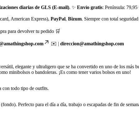
izaciones diarias de GLS (E-mail)
. ✨
Envío gratis
: Península: 79,95
rcard, American Express),
PayPal
,
Bizum
. Siempre con total seguridad 
pra para devolver tu pedido 🛒
o@amathingshop.com
✉️ |
direccion@amathingshop.com
versátil, elegante y ultraligero que se ha convertido en uno de los más 
 como minibolsos o bandoleras. ¡Es como tener varios bolsos en uno!
con todo tipo de outfits.
ondo). Perfecto para el día a día, trabajo o escapadas de fin de seman