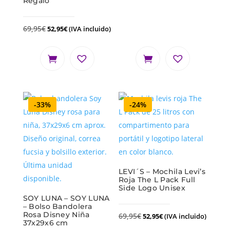
Regalo
69,95
€
52,95
€
(IVA incluido)
-33%
-24%
LEVI´S – Mochila Levi’s
Roja The L Pack Full
Side Logo Unisex
SOY LUNA – SOY LUNA
– Bolso Bandolera
Rosa Disney Niña
69,95
€
52,95
€
(IVA incluido)
37x29x6 cm