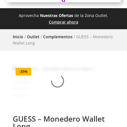
Aprovecha
Nuestras Ofertas
de la Zona Outlet.
Comprar ahora
Inicio
/
Outlet
/
Complementos
/ GUESS – Monedero
Wallet Long
-35%
GUESS – Monedero Wallet
Long