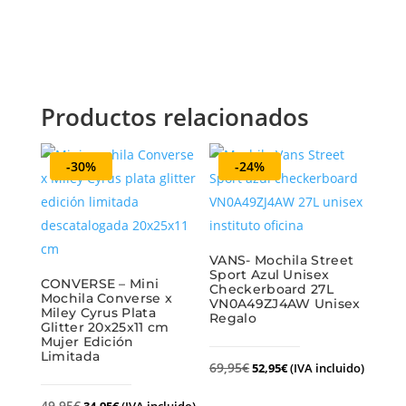
Productos relacionados
-30%
-24%
VANS- Mochila Street
Sport Azul Unisex
CONVERSE – Mini
Checkerboard 27L
Mochila Converse x
VN0A49ZJ4AW Unisex
Miley Cyrus Plata
Regalo
Glitter 20x25x11 cm
Mujer Edición
Limitada
69,95
€
52,95
€
(IVA incluido)
49,95
€
34,95
€
(IVA incluido)