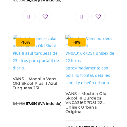
-10%
-8%
VANS – Mochila Vans
Old Skool Plus II Azul
Turquesa 23L
VANS – Mochila Old
Skool III Burdeos
VN0A316R7D51 22L
64,95
€
57,95
€
(IVA incluido)
Unisex Urbana
Original