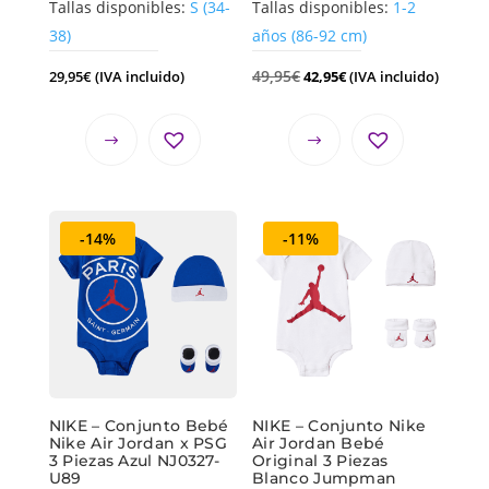
Tallas disponibles:
S (34-
Tallas disponibles:
1-2
38)
años (86-92 cm)
49,95
€
29,95
€
(IVA incluido)
42,95
€
(IVA incluido)
-14%
-11%
NIKE – Conjunto Bebé
NIKE – Conjunto Nike
Nike Air Jordan x PSG
Air Jordan Bebé
3 Piezas Azul NJ0327-
Original 3 Piezas
U89
Blanco Jumpman