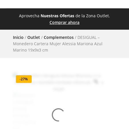
Aprovecha
Nuestras Ofertas
de la Zona Outlet.
Comprar ahora
Inicio
/
Outlet
/
Complementos
/ DESIGUAL –
Monedero Cartera Mujer Alessia Mariona Azul
Marino 19x9x3 cm
-27%