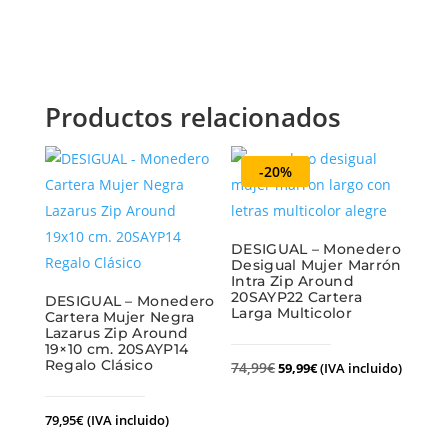
Productos relacionados
-20%
DESIGUAL – Monedero
Desigual Mujer Marrón
Intra Zip Around
20SAYP22 Cartera
DESIGUAL – Monedero
Larga Multicolor
Cartera Mujer Negra
Lazarus Zip Around
19×10 cm. 20SAYP14
Regalo Clásico
74,99
€
59,99
€
(IVA incluido)
79,95
€
(IVA incluido)