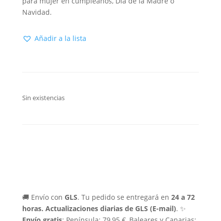
para mujer en cumpleaños, Día de la Madre o
Navidad.
Añadir a la lista
Sin existencias
🚚 Envío con
GLS
. Tu pedido se entregará en
24 a 72
horas.
Actualizaciones diarias de GLS (E-mail)
. ✨
Envío gratis
: Península: 79,95 €, Baleares y Canarias: