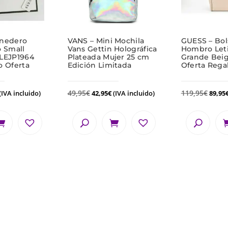
nedero
VANS – Mini Mochila
GUESS – Bol
 Small
Vans Gettin Holográfica
Hombro Leti
LEJP1964
Plateada Mujer 25 cm
Grande Bei
o Oferta
Edición Limitada
Oferta Rega
49,95
€
119,95
€
(IVA incluido)
42,95
€
(IVA incluido)
89,95