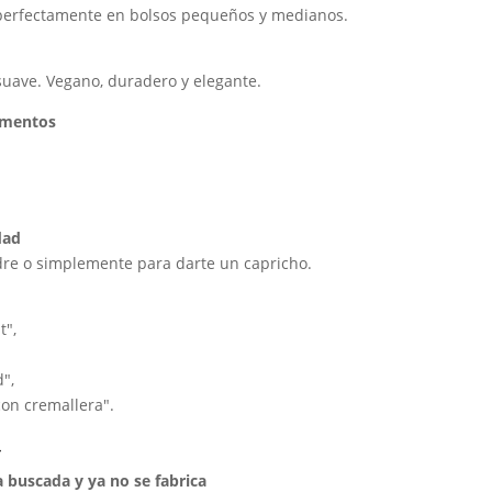
 perfectamente en bolsos pequeños y medianos.
suave. Vegano, duradero y elegante.
imentos
dad
dre o simplemente para darte un capricho.
t",
",
on cremallera".

a buscada y ya no se fabrica