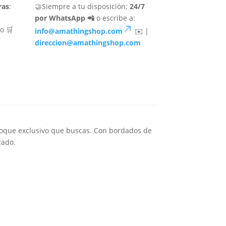
ras
:
🤝Siempre a tu disposición;
24/7
por WhatsApp 📲
o escribe a:
o 🛒
info@amathingshop.com
✉️ |
direccion@amathingshop.com
e toque exclusivo que buscas. Con bordados de
zado.