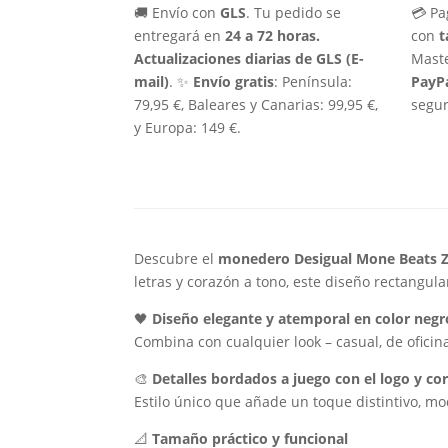
🚚 Envío con
GLS
. Tu pedido se
💳 Pa
entregará en
24 a 72 horas.
con
t
Actualizaciones diarias de GLS (E-
Maste
mail)
. ✨
Envío gratis
: Península:
PayP
79,95 €, Baleares y Canarias: 99,95 €,
segur
y Europa: 149 €.
Descubre el
monedero Desigual Mone Beats 
letras y corazón a tono, este diseño rectangula
🖤
Diseño elegante y atemporal en color negr
Combina con cualquier look – casual, de oficin
🎨
Detalles bordados a juego con el logo y co
Estilo único que añade un toque distintivo, m
📐
Tamaño práctico y funcional