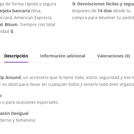
ga de forma rápida y segura
🔄
Devoluciones fáciles y segu
arjeta bancaria
(Visa,
dispones de
14 días
desde tu
rcard, American Express),
compra para devolver tu pedid
al
,
Bizum
. Siempre con total
idad 🔒.
Descripción
Información adicional
Valoraciones (0)
Zip Around
, un accesorio que lo tiene todo: estilo, seguridad y es
r es ideal para llevar en cualquier bolso y tenerlo todo bien organi
o
a o para ocasiones especiales.
razón Desigual
oderno y femenino.