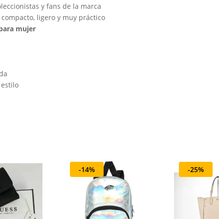
oleccionistas y fans de la marca
 compacto, ligero y muy práctico
 para mujer
ada
estilo
-14%
-25%