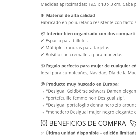
Medidas aproximadas: 19,5 x 10 x 3 cm. Cabe
🧵
Material de alta calidad
Fabricado en poliuretano resistente con tacto 
💳
Interior bien organizado con dos compart
✔ Espacio para billetes
✔ Múltiples ranuras para tarjetas
✔ Bolsillo con cremallera para monedas
🎁
Regalo perfecto para mujer de cualquier e
Ideal para cumpleaños, Navidad, Día de la Ma
🌍
Producto muy buscado en Europa:
→ "Desigual Geldbörse schwarz Damen elegan
→ "portefeuille femme noir Desigual zip",
→ "Desigual portafoglio donna nero zip around
→ "monedero Desigual mujer negro elegante c
💥 BENEFICIOS DE COMPRA 
✅
Última unidad disponible – edición limitad