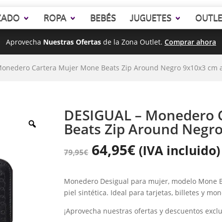
ZADO
ROPA
BEBÉS
JUGUETES
OUTL
Aprovecha
Nuestras Ofertas
de la Zona Outlet.
Comprar ahora
Monedero Cartera Mujer Mone Beats Zip Around Negro 9x10x3 cm 
DESIGUAL – Monedero 
Beats Zip Around Negr
64,95
€
(IVA incluido)
79,95
€
Monedero Desigual para mujer, modelo Mone Be
piel sintética. Ideal para tarjetas, billetes y mo
¡Aprovecha nuestras ofertas y descuentos exclu