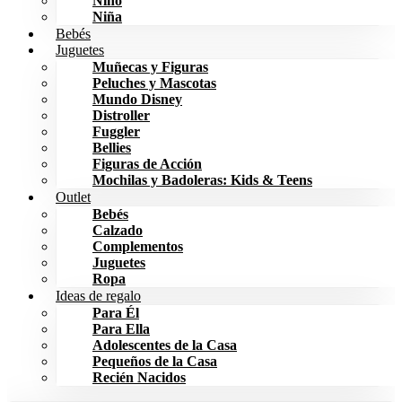
Niño
Niña
Bebés
Juguetes
Muñecas y Figuras
Peluches y Mascotas
Mundo Disney
Distroller
Fuggler
Bellies
Figuras de Acción
Mochilas y Badoleras: Kids & Teens
Outlet
Bebés
Calzado
Complementos
Juguetes
Ropa
Ideas de regalo
Para Él
Para Ella
Adolescentes de la Casa
Pequeños de la Casa
Recién Nacidos