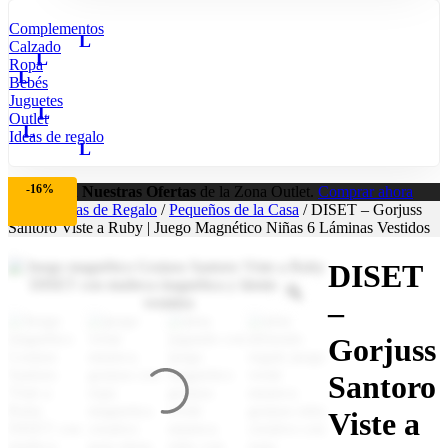
Complementos
Calzado
Ropa
Bebés
Juguetes
Outlet
Ideas de regalo
-16%
Aprovecha
Nuestras Ofertas
de la Zona Outlet.
Comprar ahora
Inicio
/
Ideas de Regalo
/
Pequeños de la Casa
/ DISET – Gorjuss
Santoro Viste a Ruby | Juego Magnético Niñas 6 Láminas Vestidos
DISET
–
Gorjuss
Santoro
Viste a