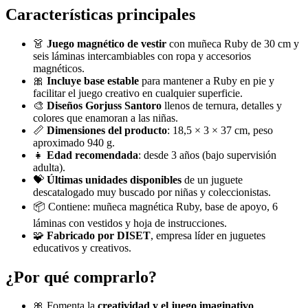
Características principales
👗
Juego magnético de vestir
con muñeca Ruby de 30 cm y
seis láminas intercambiables con ropa y accesorios
magnéticos.
🎀
Incluye base estable
para mantener a Ruby en pie y
facilitar el juego creativo en cualquier superficie.
🎨
Diseños Gorjuss Santoro
llenos de ternura, detalles y
colores que enamoran a las niñas.
📏
Dimensiones del producto
: 18,5 × 3 × 37 cm, peso
aproximado 940 g.
👧
Edad recomendada
: desde 3 años (bajo supervisión
adulta).
💝
Últimas unidades disponibles
de un juguete
descatalogado muy buscado por niñas y coleccionistas.
📦 Contiene: muñeca magnética Ruby, base de apoyo, 6
láminas con vestidos y hoja de instrucciones.
🧩
Fabricado por DISET
, empresa líder en juguetes
educativos y creativos.
¿Por qué comprarlo?
🎀 Fomenta la
creatividad y el juego imaginativo
,