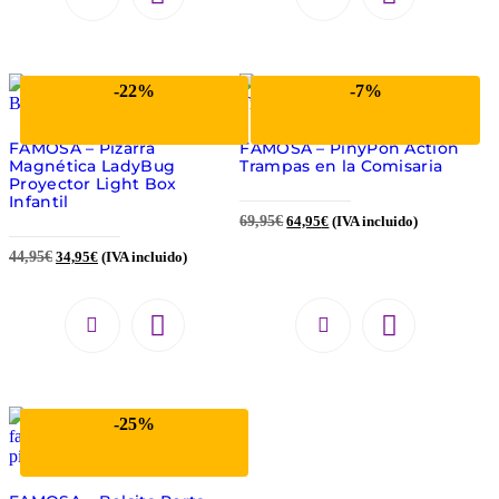
-22%
-7%
FAMOSA – Pizarra
FAMOSA – PinyPon Action
Magnética LadyBug
Trampas en la Comisaria
Proyector Light Box
Infantil
69,95
€
64,95
€
(IVA incluido)
44,95
€
34,95
€
(IVA incluido)
-25%