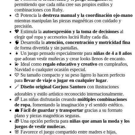
permitiendo que cada niña cree sus propios estilos y
combinaciones con Ruby.
🎨 Potencia la
destreza manual y la coordinación ojo-mano
mientras manipulan las piezas magnéticas con cuidado y
precisión.
💖 Estimula la
autoexpresión y la toma de decisiones
al
elegir qué ropa y accesorios lucirá Ruby cada día.
🧠 Desarrolla la
atención, concentración y motricidad fina
de forma divertida y sin pantallas.
👧 Un juego pensado especialmente para
niñas de 4 a 8 años
que adoran vestir muñecas y crear looks llenos de encanto.
💫 Ideal como
regalo educativo y creativo
en cumpleaños,
Navidad o cualquier ocasión especial.
🩷 Su tamaño compacto y su peso ligero lo hacen perfecto
para
llevar de viaje o jugar en cualquier lugar
.
🪄
Diseño original Gorjuss Santoro
con ilustraciones
adorables y estilo artístico reconocido internacionalmente.
🌈 Las niñas disfrutarán creando
múltiples combinaciones
de ropa
, fomentando la imaginación y el sentido estético.
💼
Fácil de guardar y transportar
gracias a su formato
plano y piezas magnéticas seguras.
🎁 Una opción perfecta para
niñas que aman la moda y los
juegos de vestir muñecas
.
🌸 Favorece el juego compartido entre madres e hijas,