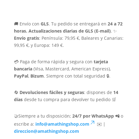
🚚 Envío con
GLS
. Tu pedido se entregará en
24 a 72
horas.
Actualizaciones diarias de GLS (E-mail)
. ✨
Envío gratis
: Península: 79,95 €, Baleares y Canarias:
99,95 €, y Europa: 149 €.
💳 Paga de forma rápida y segura con
tarjeta
bancaria
(Visa, Mastercard, American Express),
PayPal
,
Bizum
. Siempre con total seguridad 🔒.
🔄
Devoluciones fáciles y seguras
: dispones de
14
días
desde tu compra para devolver tu pedido 🛒
🤝Siempre a tu disposición;
24/7 por WhatsApp 📲
o
escribe a:
info@amathingshop.com
✉️ |
direccion@amathingshop.com