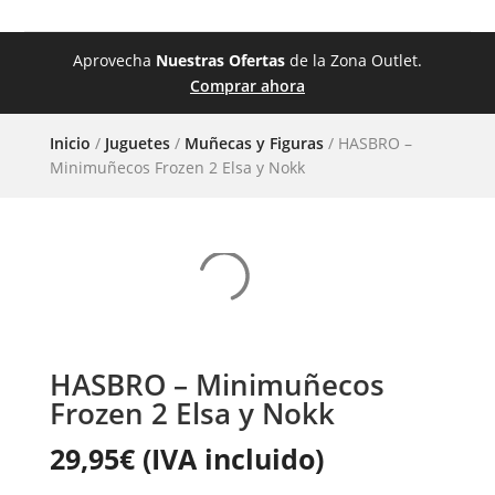
Aprovecha
Nuestras Ofertas
de la Zona Outlet.
Comprar ahora
Inicio
/
Juguetes
/
Muñecas y Figuras
/ HASBRO –
Minimuñecos Frozen 2 Elsa y Nokk
HASBRO – Minimuñecos
Frozen 2 Elsa y Nokk
29,95
€
(IVA incluido)