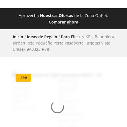
Aprovecha
Nuestras Ofertas
de la Zona Outlet.
Comprar ahora
Inicio
/
Ideas de Regalo
/
Para Ella
/ NIKE – Bandolera
Jordan Roja Pequeña Porta Pasaporte Tarjetas Viaje
Unisex 9A0325-R78
-33%