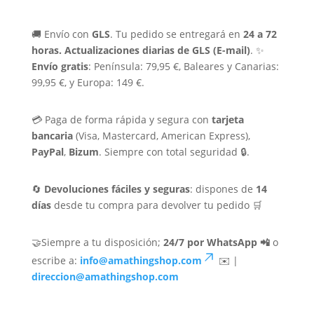
🚚 Envío con
GLS
. Tu pedido se entregará en
24 a 72
horas.
Actualizaciones diarias de GLS (E-mail)
. ✨
Envío gratis
: Península: 79,95 €, Baleares y Canarias:
99,95 €, y Europa: 149 €.
💳 Paga de forma rápida y segura con
tarjeta
bancaria
(Visa, Mastercard, American Express),
PayPal
,
Bizum
. Siempre con total seguridad 🔒.
🔄
Devoluciones fáciles y seguras
: dispones de
14
días
desde tu compra para devolver tu pedido 🛒
🤝Siempre a tu disposición;
24/7 por WhatsApp 📲
o
escribe a:
info@amathingshop.com
✉️ |
direccion@amathingshop.com