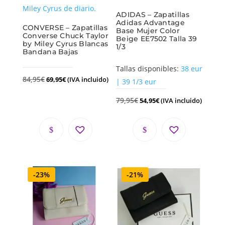
ADIDAS – Zapatillas
Adidas Advantage
CONVERSE – Zapatillas
Base Mujer Color
Converse Chuck Taylor
Beige EE7502 Talla 39
by Miley Cyrus Blancas
1/3
Bandana Bajas
Tallas disponibles:
38 eur
84,95
€
69,95
€
(IVA incluido)
| 39 1/3 eur
79,95
€
54,95
€
(IVA incluido)
-23%
-21%