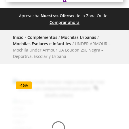
Aprovecha
Nuestras Ofertas
de la Zona Outlet.
Comprar ahora
Inicio
/
Complementos
/
Mochilas Urbanas
/
Mochilas Esolares e Infantiles
/ UNDER ARMOUR –
Mochila Under Armour UA Loudon 29L Negra –
Deportiva, Escolar y Urbana
-16%