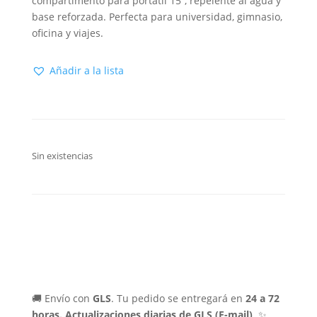
compartimento para portátil 15”, repelente al agua y
base reforzada. Perfecta para universidad, gimnasio,
oficina y viajes.
Añadir a la lista
Sin existencias
🚚 Envío con
GLS
. Tu pedido se entregará en
24 a 72
horas.
Actualizaciones diarias de GLS (E-mail)
. ✨