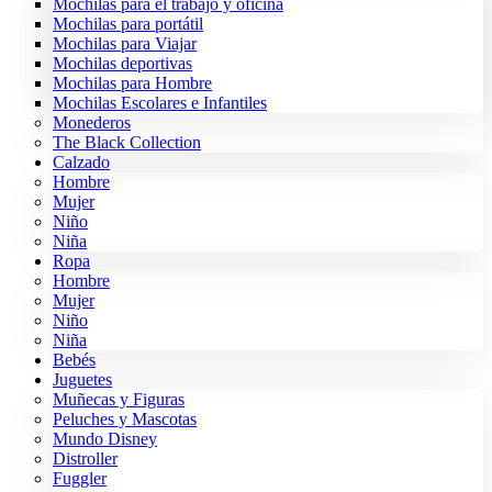
Mochilas para el trabajo y oficina
Mochilas para portátil
Mochilas para Viajar
Mochilas deportivas
Mochilas para Hombre
Mochilas Escolares e Infantiles
Monederos
The Black Collection
Calzado
Hombre
Mujer
Niño
Niña
Ropa
Hombre
Mujer
Niño
Niña
Bebés
Juguetes
Muñecas y Figuras
Peluches y Mascotas
Mundo Disney
Distroller
Fuggler