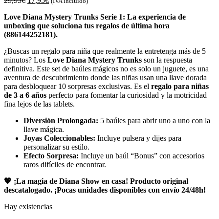
29,95
€
17,95
€
(IVA incluido)
Love Diana Mystery Trunks Serie 1: La experiencia de
unboxing que soluciona tus regalos de última hora
(886144252181).
¿Buscas un regalo para niña que realmente la entretenga más de 5
minutos? Los
Love Diana Mystery Trunks
son la respuesta
definitiva. Este set de baúles mágicos no es solo un juguete, es una
aventura de descubrimiento donde las niñas usan una llave dorada
para desbloquear 10 sorpresas exclusivas. Es el
regalo para niñas
de 3 a 6 años
perfecto para fomentar la curiosidad y la motricidad
fina lejos de las tablets.
Diversión Prolongada:
5 baúles para abrir uno a uno con la
llave mágica.
Joyas Coleccionables:
Incluye pulsera y dijes para
personalizar su estilo.
Efecto Sorpresa:
Incluye un baúl “Bonus” con accesorios
raros difíciles de encontrar.
💖 ¡La magia de Diana Show en casa! Producto original
descatalogado. ¡Pocas unidades disponibles con envío 24/48h!
Hay existencias