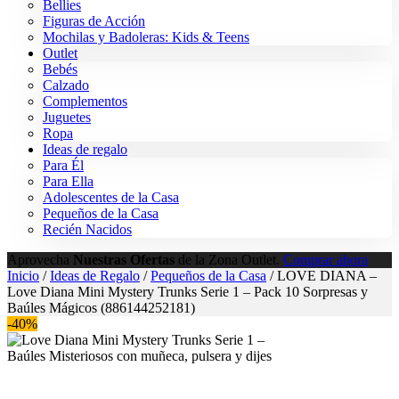
Bellies
Figuras de Acción
Mochilas y Badoleras: Kids & Teens
Outlet
Bebés
Calzado
Complementos
Juguetes
Ropa
Ideas de regalo
Para Él
Para Ella
Adolescentes de la Casa
Pequeños de la Casa
Recién Nacidos
Aprovecha
Nuestras Ofertas
de la Zona Outlet.
Comprar ahora
Inicio
/
Ideas de Regalo
/
Pequeños de la Casa
/ LOVE DIANA –
Love Diana Mini Mystery Trunks Serie 1 – Pack 10 Sorpresas y
Baúles Mágicos (886144252181)
-40%