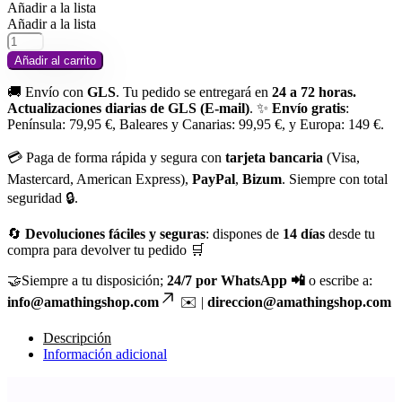
Añadir a la lista
Añadir a la lista
Añadir al carrito
🚚 Envío con
GLS
. Tu pedido se entregará en
24 a 72 horas.
Actualizaciones diarias de GLS (E-mail)
. ✨
Envío gratis
:
Península: 79,95 €, Baleares y Canarias: 99,95 €, y Europa: 149 €.
💳 Paga de forma rápida y segura con
tarjeta bancaria
(Visa,
Mastercard, American Express),
PayPal
,
Bizum
. Siempre con total
seguridad 🔒.
🔄
Devoluciones fáciles y seguras
: dispones de
14 días
desde tu
compra para devolver tu pedido 🛒
🤝Siempre a tu disposición;
24/7 por WhatsApp 📲
o escribe a:
info@amathingshop.com
✉️ |
direccion@amathingshop.com
Descripción
Información adicional