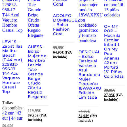
ADOLFO
DOMINGUEZ
– Bolso
OH MY
Fashion
POP –
Coral
Mochila
Escolar
LEVI´S –
Infantil
Zapatillas
GUESS –
99,95
€
Oh My
Malibu
Bolso
DESIGUAL
64,95
€
(IVA
Pop
Beach
Mujer de
– Bolso
incluido)
Ananas
(T.44 eur)
Hombro
Desigual
42 cm
225832-
Leticia
Varsovia
Portátil
956-17
Tote
Azul
15” Piñas
T44 Azul
Grande
Bandolera
Coloridas
Vaquero
Beige
Mujer
Hombre
Crudo
Pequeño
Casual
Oferta
18WAXPXU
39,95
€
Top
Regalo
Edición
27,95
€
(IVA
Elegante
Limitada
incluido)
Tallas
disponibles:
119,95
€
74,95
€
42 eur | 43
89,95
€
(IVA
54,95
€
(IVA
eur | 44 eur
incluido)
incluido)
59,95
€