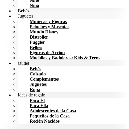
Niño
Niña
Bebés
Juguetes
Muñecas y Figuras
Peluches y Mascotas
Mundo Disney
Distroller
Fuggler
Bellies
Figuras de Acción
Mochilas y Badoleras: Kids & Teens
Outlet
Bebés
Calzado
Complementos
Juguetes
Ropa
Ideas de regalo
Para Él
Para Ella
Adolescentes de la Casa
Pequeños de la Casa
Recién Nacidos