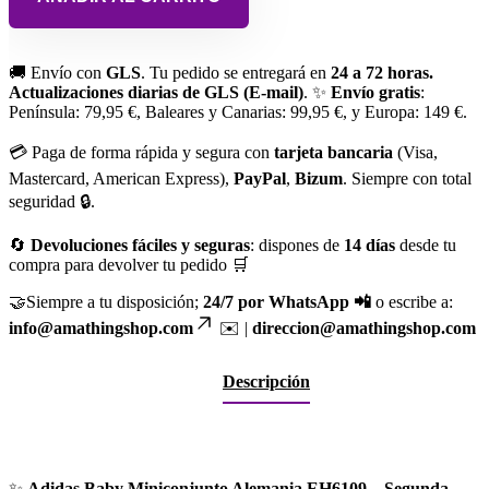
🚚 Envío con
GLS
. Tu pedido se entregará en
24 a 72 horas.
Actualizaciones diarias de GLS (E-mail)
. ✨
Envío gratis
:
Península: 79,95 €, Baleares y Canarias: 99,95 €, y Europa: 149 €.
💳 Paga de forma rápida y segura con
tarjeta bancaria
(Visa,
Mastercard, American Express),
PayPal
,
Bizum
. Siempre con total
seguridad 🔒.
🔄
Devoluciones fáciles y seguras
: dispones de
14 días
desde tu
compra para devolver tu pedido 🛒
🤝Siempre a tu disposición;
24/7 por WhatsApp 📲
o escribe a:
info@amathingshop.com
✉️ |
direccion@amathingshop.com
Descripción
✨
Adidas Baby Miniconjunto Alemania EH6109 – Segunda