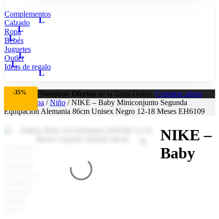
Complementos
Calzado
Ropa
Bebés
Juguetes
Outlet
Ideas de regalo
-35%
Aprovecha
Nuestras Ofertas
de la Zona Outlet.
Comprar ahora
Inicio
/
Ropa
/
Niño
/ NIKE – Baby Miniconjunto Segunda
Equipación Alemania 86cm Unisex Negro 12-18 Meses EH6109
NIKE –
Baby