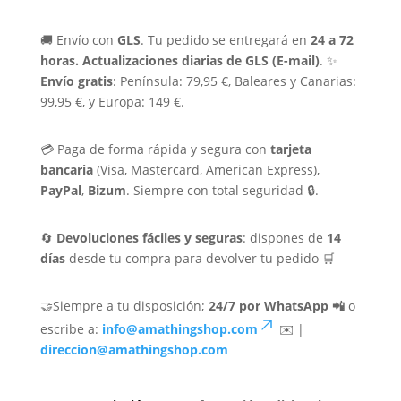
🚚 Envío con
GLS
. Tu pedido se entregará en
24 a 72
horas.
Actualizaciones diarias de GLS (E-mail)
. ✨
Envío gratis
: Península: 79,95 €, Baleares y Canarias:
99,95 €, y Europa: 149 €.
💳 Paga de forma rápida y segura con
tarjeta
bancaria
(Visa, Mastercard, American Express),
PayPal
,
Bizum
. Siempre con total seguridad 🔒.
🔄
Devoluciones fáciles y seguras
: dispones de
14
días
desde tu compra para devolver tu pedido 🛒
🤝Siempre a tu disposición;
24/7 por WhatsApp 📲
o
escribe a:
info@amathingshop.com
✉️ |
direccion@amathingshop.com