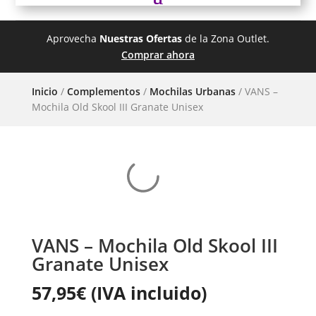
Aprovecha
Nuestras Ofertas
de la Zona Outlet.
Comprar ahora
Inicio
/
Complementos
/
Mochilas Urbanas
/ VANS –
Mochila Old Skool III Granate Unisex
VANS – Mochila Old Skool III
Granate Unisex
57,95
€
(IVA incluido)