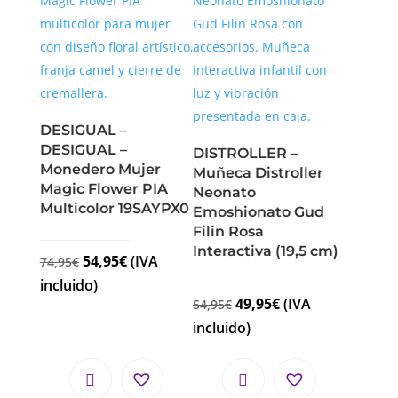
DESIGUAL –
DESIGUAL –
DISTROLLER –
Monedero Mujer
Muñeca Distroller
Magic Flower PIA
Neonato
Multicolor 19SAYPX0
Emoshionato Gud
Filin Rosa
Interactiva (19,5 cm)
54,95
€
(IVA
74,95
€
incluido)
49,95
€
(IVA
54,95
€
incluido)