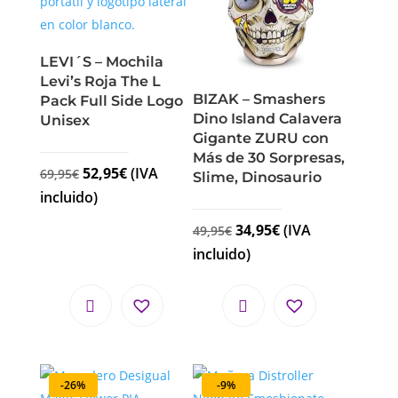
LEVI´S – Mochila
Levi’s Roja The L
BIZAK – Smashers
Pack Full Side Logo
Dino Island Calavera
Unisex
Gigante ZURU con
Más de 30 Sorpresas,
52,95
€
(IVA
69,95
€
Slime, Dinosaurio
incluido)
34,95
€
(IVA
49,95
€
incluido)
-26%
-9%