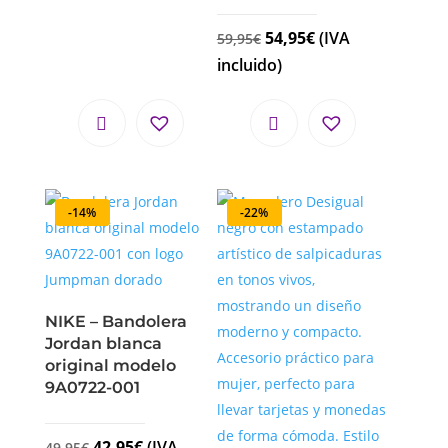
54,95
€
(IVA
59,95
€
incluido)
-14%
-22%
NIKE – Bandolera
Jordan blanca
original modelo
9A0722-001
42,95
€
(IVA
49,95
€