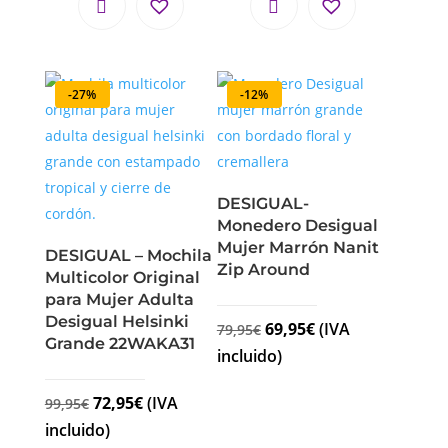
-27%
-12%
DESIGUAL-
Monedero Desigual
Mujer Marrón Nanit
DESIGUAL – Mochila
Zip Around
Multicolor Original
para Mujer Adulta
Desigual Helsinki
69,95
€
(IVA
79,95
€
Grande 22WAKA31
incluido)
72,95
€
(IVA
99,95
€
incluido)