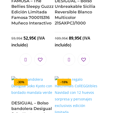
FAMOSA – The
DESIGUAL – Bolso
Bellies Sleepy Guzzz
Unbreakable Sicilia
Edición Limitada
Reversible Blanco
Famosa 700015316
Multicolor
Muñeco Interactivo
21SAXPCJ/1000
52,95
€
(IVA
89,95
€
(IVA
59,95
€
109,95
€
incluido)
incluido)
-30%
-18%
DESIGUAL – Bolso
bandolera Desigual